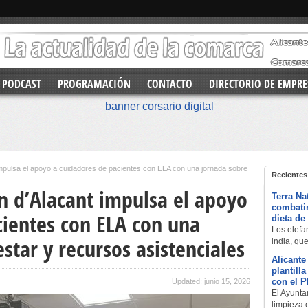
PODCAST
PROGRAMACIÓN
CONTACTO
DIRECTORIO DE EMPRE
impulsa el apoyo a cuidadores de pacientes con ELA con una jornada sobre
Recientes
an d’Alacant impulsa el apoyo
Terra Na
combatir
cientes con ELA con una
dieta de
Los elefan
star y recursos asistenciales
india, qu
Alicante
plantill
con el 
Updated: junio 15, 2026
El Ayuntam
limpieza 