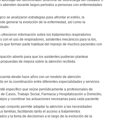
e el abordaje del denominado síndrome de sobrecarga del cuidador o
nes atienden durante largos periodos a personas con enfermedades
ico se analizaron estrategias para afrontar el estrés, la
ede generar la evolución de la enfermedad, así como la
idado.
ofrecieron información sobre los tratamientos respiratorios
s con el uso de respiradores, asistentes mecánicos para la tos,
ivos que forman parte habitual del manejo de muchos pacientes con
ipación abierto para que los asistentes pudieran plantear
r propuestas de mejora sobre la atención recibida.
nt cuenta desde hace años con un modelo de atención
o en la coordinación entre diferentes especialidades y servicios.
mité específico que reúne periódicamente a profesionales de
de Casos, Trabajo Social, Farmacia y Hospitalización a Domicilio,
plejos y coordinar las actuaciones necesarias para cada paciente.
ajo conjunto permite adaptar la atención a las necesidades
 familias, facilitando tanto el acceso a tratamientos
dos y la toma de decisiones a lo largo de la evolución de la