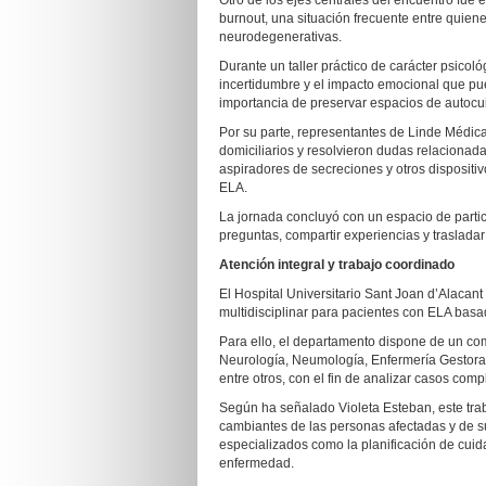
Otro de los ejes centrales del encuentro fu
burnout, una situación frecuente entre quie
neurodegenerativas.
Durante un taller práctico de carácter psicológ
incertidumbre y el impacto emocional que pu
importancia de preservar espacios de autocu
Por su parte, representantes de Linde Médica 
domiciliarios y resolvieron dudas relacionada
aspiradores de secreciones y otros disposit
ELA.
La jornada concluyó con un espacio de partic
preguntas, compartir experiencias y traslada
Atención integral y trabajo coordinado
El Hospital Universitario Sant Joan d’Alaca
multidisciplinar para pacientes con ELA basad
Para ello, el departamento dispone de un co
Neurología, Neumología, Enfermería Gestora 
entre otros, con el fin de analizar casos com
Según ha señalado Violeta Esteban, este trab
cambiantes de las personas afectadas y de sus
especializados como la planificación de cuida
enfermedad.