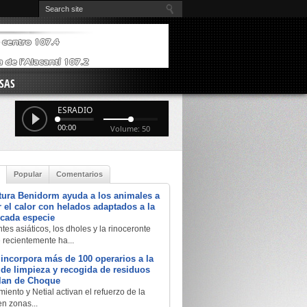
SAS
ESRADIO
00:00
Volume: 50
Popular
Comentarios
tura Benidorm ayuda a los animales a
 el calor con helados adaptados a la
 cada especie
tes asiáticos, los dholes y la rinoceronte
e recientemente ha...
 incorpora más de 100 operarios a la
a de limpieza y recogida de residuos
Plan de Choque
iento y Netial activan el refuerzo de la
en zonas...