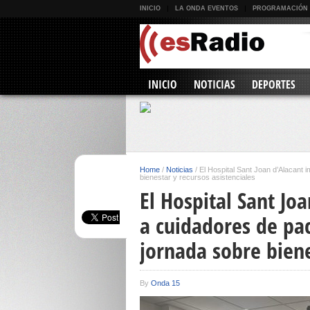
INICIO
LA ONDA EVENTOS
PROGRAMACIÓN
INICIO
NOTICIAS
DEPORTES
Home
/
Noticias
/
El Hospital Sant Joan d’Alacant 
bienestar y recursos asistenciales
El Hospital Sant Jo
a cuidadores de pa
jornada sobre biene
By
Onda 15