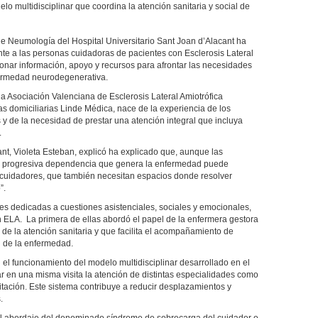
o multidisciplinar que coordina la atención sanitaria y social de
de Neumología del Hospital Universitario Sant Joan d’Alacant ha
te a las personas cuidadoras de pacientes con Esclerosis Lateral
ionar información, apoyo y recursos para afrontar las necesidades
fermedad neurodegenerativa.
la Asociación Valenciana de Esclerosis Lateral Amiotrófica
as domiciliarias Linde Médica, nace de la experiencia de los
 y de la necesidad de prestar una atención integral que incluya
.
nt, Violeta Esteban, explicó ha explicado que, aunque las
“la progresiva dependencia que genera la enfermedad puede
 cuidadores, que también necesitan espacios donde resolver
”.
nes dedicadas a cuestiones asistenciales, sociales y emocionales,
 ELA. La primera de ellas abordó el papel de la enfermera gestora
 de la atención sanitaria y que facilita el acompañamiento de
ón de la enfermedad.
 el funcionamiento del modelo multidisciplinar desarrollado en el
r en una misma visita la atención de distintas especialidades como
tación. Este sistema contribuye a reducir desplazamientos y
.