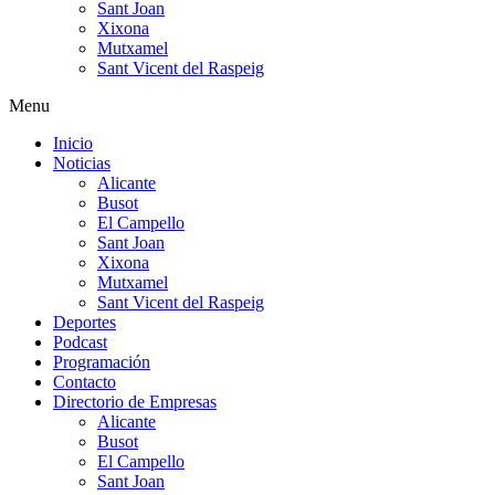
Sant Joan
Xixona
Mutxamel
Sant Vicent del Raspeig
Menu
Inicio
Noticias
Alicante
Busot
El Campello
Sant Joan
Xixona
Mutxamel
Sant Vicent del Raspeig
Deportes
Podcast
Programación
Contacto
Directorio de Empresas
Alicante
Busot
El Campello
Sant Joan