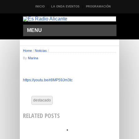
INICIO
LA ONDA EVENTOS
PROGRAMACIÓN
MENU
Home
/
Noticias
/
By
Marina
https://youtu.be/r8MP59Jm3tc
destacado
RELATED POSTS