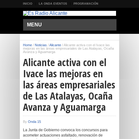
INICIO
LA ONDA EVENTOS
PROGRAMACIÓN
MENU
Home
/
Noticias
/
Alicante
/
Alicante activa con el Ivace las
mejoras en las áreas empresariales de Las Atalayas, Ocaña
Avanza y Aguamarga
Alicante activa con el
Ivace las mejoras en
las áreas empresariales
de Las Atalayas, Ocaña
Avanza y Aguamarga
By
Onda 15
La Junta de Gobierno convoca los concursos para
acometer actuaciones asfaltado, renovación de