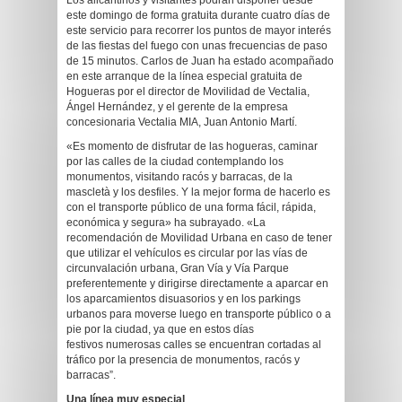
Los alicantinos y visitantes podrán disponer desde
este domingo de forma gratuita durante cuatro días de
este servicio para recorrer los puntos de mayor interés
de las fiestas del fuego con unas frecuencias de paso
de 15 minutos. Carlos de Juan ha estado acompañado
en este arranque de la línea especial gratuita de
Hogueras por el director de Movilidad de Vectalia,
Ángel Hernández, y el gerente de la empresa
concesionaria Vectalia MIA, Juan Antonio Martí.
«Es momento de disfrutar de las hogueras, caminar
por las calles de la ciudad contemplando los
monumentos, visitando racós y barracas, de la
mascletà y los desfiles. Y la mejor forma de hacerlo es
con el transporte público de una forma fácil, rápida,
económica y segura» ha subrayado. «La
recomendación de Movilidad Urbana en caso de tener
que utilizar el vehículos es circular por las vías de
circunvalación urbana, Gran Vía y Vía Parque
preferentemente y dirigirse directamente a aparcar en
los aparcamientos disuasorios y en los parkings
urbanos para moverse luego en transporte público o a
pie por la ciudad, ya que en estos días
festivos numerosas calles se encuentran cortadas al
tráfico por la presencia de monumentos, racós y
barracas”.
Una línea muy especial