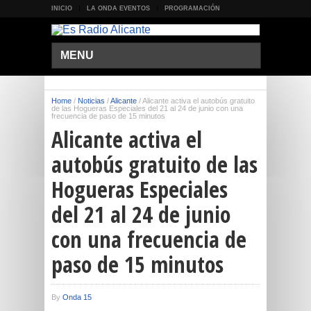
INICIO
LA ONDA EVENTOS
PROGRAMACIÓN
MENU
Home
/
Noticias
/
Alicante
/
Alicante activa el autobús gratuito
de las Hogueras Especiales del 21 al 24 de junio con una
frecuencia de paso de 15 minutos
Alicante activa el
autobús gratuito de las
Hogueras Especiales
del 21 al 24 de junio
con una frecuencia de
paso de 15 minutos
By
Onda 15