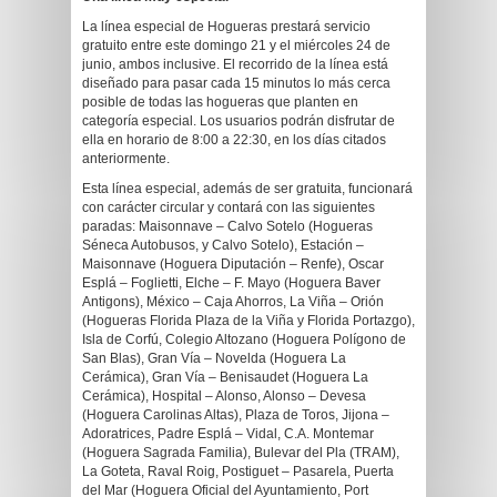
La línea especial de Hogueras prestará servicio
gratuito entre este domingo 21 y el miércoles 24 de
junio, ambos inclusive. El recorrido de la línea está
diseñado para pasar cada 15 minutos lo más cerca
posible de todas las hogueras que planten en
categoría especial. Los usuarios podrán disfrutar de
ella en horario de 8:00 a 22:30, en los días citados
anteriormente.
Esta línea especial, además de ser gratuita, funcionará
con carácter circular y contará con las siguientes
paradas: Maisonnave – Calvo Sotelo (Hogueras
Séneca Autobusos, y Calvo Sotelo), Estación –
Maisonnave (Hoguera Diputación – Renfe), Oscar
Esplá – Foglietti, Elche – F. Mayo (Hoguera Baver
Antigons), México – Caja Ahorros, La Viña – Orión
(Hogueras Florida Plaza de la Viña y Florida Portazgo),
Isla de Corfú, Colegio Altozano (Hoguera Polígono de
San Blas), Gran Vía – Novelda (Hoguera La
Cerámica), Gran Vía – Benisaudet (Hoguera La
Cerámica), Hospital – Alonso, Alonso – Devesa
(Hoguera Carolinas Altas), Plaza de Toros, Jijona –
Adoratrices, Padre Esplá – Vidal, C.A. Montemar
(Hoguera Sagrada Familia), Bulevar del Pla (TRAM),
La Goteta, Raval Roig, Postiguet – Pasarela, Puerta
del Mar (Hoguera Oficial del Ayuntamiento, Port