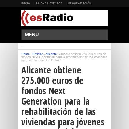
INICIO
LA ONDA EVENTOS
PROGRAMACIÓN
MENU
Home
/
Noticias
/
Alicante
/
Alicante obtiene 275.000 euros de
fondos Next Generation para la rehabilitación de las viviendas
para jóvenes en San Gabriel
Alicante obtiene
275.000 euros de
fondos Next
Generation para la
rehabilitación de las
viviendas para jóvenes