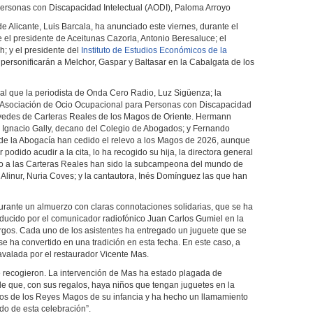
ersonas con Discapacidad Intelectual (AODI), Paloma Arroyo
de Alicante, Luis Barcala, ha anunciado este viernes, durante el
 el presidente de Aceitunas Cazorla, Antonio Beresaluce; el
h; y el presidente del
Instituto de Estudios Económicos de la
 personificarán a Melchor, Gaspar y Baltasar en la Cabalgata de los
ial que la periodista de Onda Cero Radio, Luz Sigüenza; la
 la Asociación de Ocio Ocupacional para Personas con Discapacidad
s vedes de Carteras Reales de los Magos de Oriente. Hermann
 Ignacio Gally, decano del Colegio de Abogados; y Fernando
de la Abogacía han cedido el relevo a los Magos de 2026, aunque
podido acudir a la cita, lo ha recogido su hija, la directora general
o a las Carteras Reales han sido la subcampeona del mundo de
 Alinur, Nuria Coves; y la cantautora, Inés Domínguez las que han
rante un almuerzo con claras connotaciones solidarias, que se ha
onducido por el comunicador radiofónico Juan Carlos Gumiel en la
rgos. Cada uno de los asistentes ha entregado un juguete que se
e ha convertido en una tradición en esta fecha. En este caso, a
avalada por el restaurador Vicente Mas.
 recogieron. La intervención de Mas ha estado plagada de
e que, con sus regalos, haya niños que tengan juguetes en la
dos de los Reyes Magos de su infancia y ha hecho un llamamiento
do de esta celebración”.