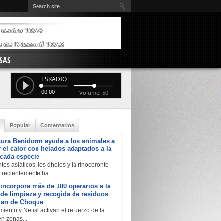
SAS
ESRADIO
00:00
Volume: 50
Popular
Comentarios
tura Benidorm ayuda a los animales a
 el calor con helados adaptados a la
 cada especie
tes asiáticos, los dholes y la rinoceronte
e recientemente ha...
 incorpora más de 100 operarios a la
a de limpieza y recogida de residuos
Plan de Choque
iento y Netial activan el refuerzo de la
en zonas...