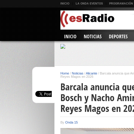
INICIO
LA ONDA EVENTOS
PROGRAMACIÓN
INICIO
NOTICIAS
DEPORTES
Home
/
Noticias
/
Alicante
/
Barcala anuncia que An
Reyes Magos en 2026
Barcala anuncia qu
Bosch y Nacho Amir
Reyes Magos en 20
By
Onda 15