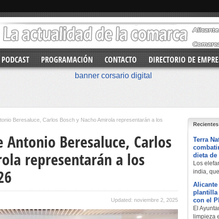
PODCAST
PROGRAMACIÓN
CONTACTO
DIRECTORIO DE EMPRE
tonio Beresaluce, Carlos Bosch y Nacho Amirola representarán a los
Recientes
e Antonio Beresaluce, Carlos
Terra Na
combatir
ola representarán a los
dieta de
Los elefan
26
india, qu
Alicante
plantill
con el 
Updated: noviembre 2, 2025
El Ayuntam
limpieza 