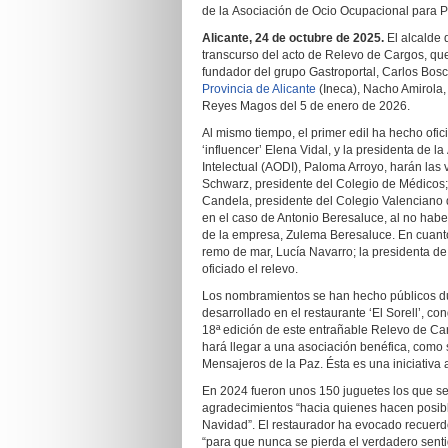
de la Asociación de Ocio Ocupacional para P
Alicante, 24 de octubre de 2025.
El alcalde 
transcurso del acto de Relevo de Cargos, que
fundador del grupo Gastroportal, Carlos Bosc
Provincia de Alicante
(Ineca), Nacho Amirola,
Reyes Magos del 5 de enero de 2026.
Al mismo tiempo, el primer edil ha hecho ofic
‘influencer’ Elena Vidal, y la presidenta de
Intelectual (AODI), Paloma Arroyo, harán la
Schwarz, presidente del Colegio de Médicos;
Candela, presidente del Colegio Valenciano 
en el caso de Antonio Beresaluce, al no haber 
de la empresa, Zulema Beresaluce. En cuant
remo de mar, Lucía Navarro; la presidenta de
oficiado el relevo.
Los nombramientos se han hecho públicos du
desarrollado en el restaurante ‘El Sorell’, c
18ª edición de este entrañable Relevo de Ca
hará llegar a una asociación benéfica, como s
Mensajeros de la Paz. Ésta es una iniciativa 
En 2024 fueron unos 150 juguetes los que se
agradecimientos “hacia quienes hacen posibl
Navidad”. El restaurador ha evocado recuer
“para que nunca se pierda el verdadero senti