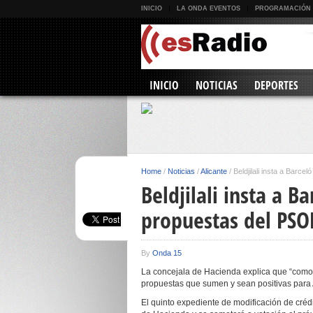
INICIO
LA ONDA EVENTOS
PROGRAMACIÓN
INICIO
NOTICIAS
DEPORTES
Home
/
Noticias
/
Alicante
/
Beldjilali insta a Barc
Beldjilali insta a Ba
propuestas del PSO
By
Onda 15
La concejala de Hacienda explica que “como 
propuestas que sumen y sean positivas para 
El quinto expediente de modificación de crédi