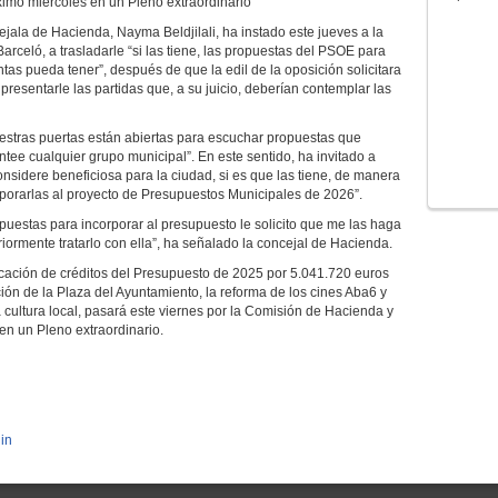
ximo miércoles en un Pleno extraordinario
jala de Hacienda, Nayma Beldjilali, ha instado este jueves a la
arceló, a trasladarle “si las tiene, las propuestas del PSOE para
as pueda tener”, después de que la edil de la oposición solicitara
presentarle las partidas que, a su juicio, deberían contemplar las
uestras puertas están abiertas para escuchar propuestas que
tee cualquier grupo municipal”. En este sentido, ha invitado a
considere beneficiosa para la ciudad, si es que las tiene, de manera
rporarlas al proyecto de Presupuestos Municipales de 2026”.
puestas para incorporar al presupuesto le solicito que me las haga
iormente tratarlo con ella”, ha señalado la concejal de Hacienda.
ficación de créditos del Presupuesto de 2025 por 5.041.720 euros
ión de la Plaza del Ayuntamiento, la reforma de los cines Aba6 y
a cultura local, pasará este viernes por la Comisión de Hacienda y
en un Pleno extraordinario.
in