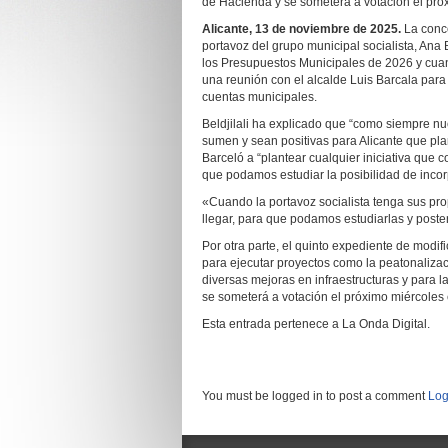
de Hacienda y se someterá a votación el pró
Alicante, 13 de noviembre de 2025.
La conce
portavoz del grupo municipal socialista, Ana B
los Presupuestos Municipales de 2026 y cuant
una reunión con el alcalde Luis Barcala para 
cuentas municipales.
Beldjilali ha explicado que “como siempre n
sumen y sean positivas para Alicante que plan
Barceló a “plantear cualquier iniciativa que 
que podamos estudiar la posibilidad de inco
«Cuando la portavoz socialista tenga sus pro
llegar, para que podamos estudiarlas y poster
Por otra parte, el quinto expediente de modi
para ejecutar proyectos como la peatonalizac
diversas mejoras en infraestructuras y para l
se someterá a votación el próximo miércoles 
Esta entrada pertenece a La Onda Digital.
You must be logged in to post a comment
Log