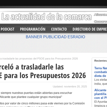
PODCAST
PROGRAMACIÓN
CONTACTO
DIRECTORIO DE EMPRE
eló a trasladarle las propuestas del PSOE para los Presupuestos 2026
Recientes
rceló a trasladarle las
Terra Na
E para los Presupuestos 2026
combatir
dieta de
Los elefan
india, qu
Updated: noviembre 20, 2025
Alicante
siempre nuestras puertas están abiertas para escuchar
plantill
Alicante que plantee cualquier grupo municipal”
con el 
El Ayuntam
tos por valor de cinco millones pasa este viernes por la Comisión
limpieza 