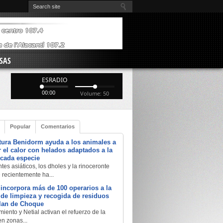
SAS
ESRADIO
00:00
Volume: 50
Popular
Comentarios
tura Benidorm ayuda a los animales a
 el calor con helados adaptados a la
 cada especie
tes asiáticos, los dholes y la rinoceronte
e recientemente ha...
 incorpora más de 100 operarios a la
a de limpieza y recogida de residuos
Plan de Choque
iento y Netial activan el refuerzo de la
en zonas...