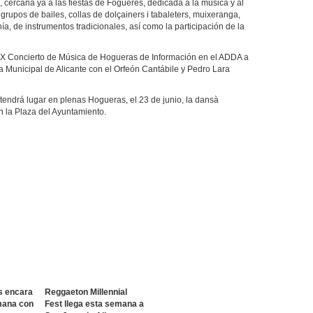
 cercana ya a las fiestas de Fogueres, dedicada a la música y al
s grupos de bailes, collas de dolçainers i tabaleters, muixeranga,
ía, de instrumentos tradicionales, así como la participación de la
XXIX Concierto de Música de Hogueras de Información en el ADDA a
a Municipal de Alicante con el Orfeón Cantábile y Pedro Lara
 tendrá lugar en plenas Hogueras, el 23 de junio, la dansà
en la Plaza del Ayuntamiento.
s encara
Reggaeton Millennial
mana con
Fest llega esta semana a