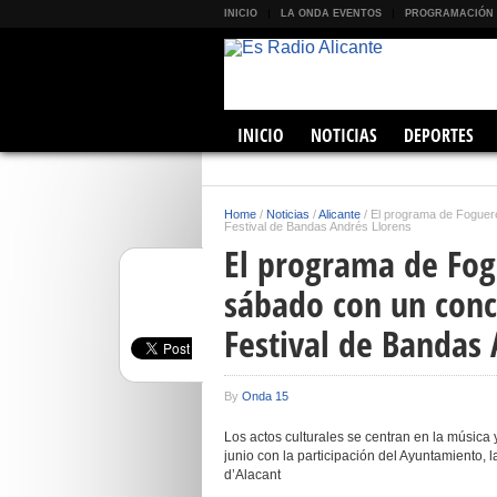
INICIO
LA ONDA EVENTOS
PROGRAMACIÓN
INICIO
NOTICIAS
DEPORTES
Home
/
Noticias
/
Alicante
/
El programa de Fogueres
Festival de Bandas Andrés Llorens
El programa de Fogu
sábado con un conci
Festival de Bandas 
By
Onda 15
Los actos culturales se centran en la música 
junio con la participación del Ayuntamiento, 
d’Alacant