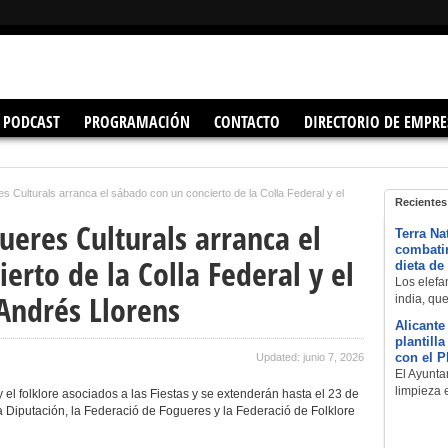
PODCAST
PROGRAMACIÓN
CONTACTO
DIRECTORIO DE EMPRE
 Culturals arranca el sábado con un concierto de la Colla Federal y el
Recientes
eres Culturals arranca el
Terra Na
combatir
erto de la Colla Federal y el
dieta de
Los elefan
Andrés Llorens
india, qu
Alicante
plantill
con el 
Updated: junio 7, 2026
El Ayuntam
limpieza 
y el folklore asociados a las Fiestas y se extenderán hasta el 23 de
la Diputación, la Federació de Fogueres y la Federació de Folklore