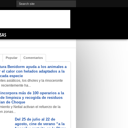
SAS
Popular
Comentarios
tura Benidorm ayuda a los animales a
 el calor con helados adaptados a la
 cada especie
tes asiáticos, los dholes y la rinoceronte
e recientemente ha...
 incorpora más de 100 operarios a la
a de limpieza y recogida de residuos
Plan de Choque
iento y Netial activan el refuerzo de la
en zonas...
Del 25 de julio al 22 de
agosto, cine de verano “a la