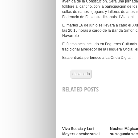
avenida de la Constitución. Será una jornada,
folklore alicantino, con la participación de lo
collas de nanos i gegans y talleres de artesan
Federació de Festes tradicionals d´Alacant.
El martes 16 de junio se llevará a cabo el 
las 20.15 horas a cargo de la Banda Sinfónic
Navarrete.
El último acto incluido en Fogueres Culturals
tradicional alrededor de la Hoguera Oficial, 
Esta entrada pertenece a La Onda Digital.
destacado
RELATED POSTS
Viva Suecia y Lori
Noches Mágica
Meyers encabezan el
su segunda se