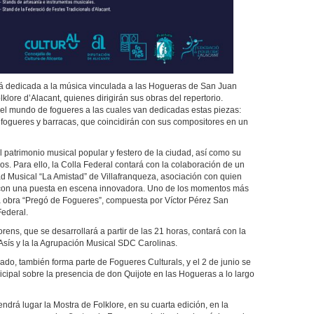
ará dedicada a la música vinculada a las Hogueras de San Juan
lore d’Alacant, quienes dirigirán sus obras del repertorio.
el mundo de fogueres a las cuales van dedicadas estas piezas:
 fogueres y barracas, que coincidirán con sus compositores en un
 patrimonio musical popular y festero de la ciudad, así como su
os. Para ello, la Colla Federal contará con la colaboración de un
d Musical “La Amistad” de Villafranqueza, asociación con quien
 con una puesta en escena innovadora. Uno de los momentos más
la obra “Pregó de Fogueres”, compuesta por Víctor Pérez San
ederal.
rens, que se desarrollará a partir de las 21 horas, contará con la
Asís y la la Agrupación Musical SDC Carolinas.
ado, también forma parte de Fogueres Culturals, y el 2 de junio se
cipal sobre la presencia de don Quijote en las Hogueras a lo largo
ndrá lugar la Mostra de Folklore, en su cuarta edición, en la