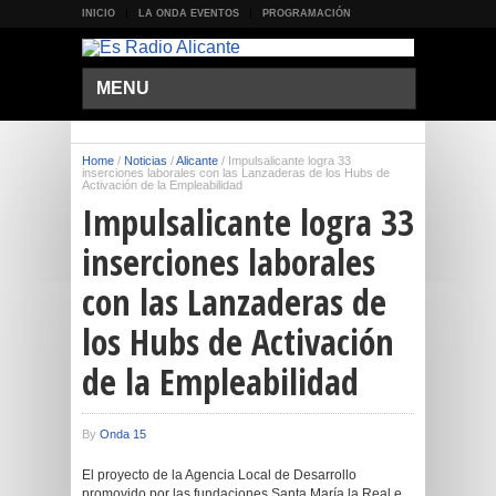
INICIO
LA ONDA EVENTOS
PROGRAMACIÓN
MENU
Home
/
Noticias
/
Alicante
/
Impulsalicante logra 33
inserciones laborales con las Lanzaderas de los Hubs de
Activación de la Empleabilidad
Impulsalicante logra 33
inserciones laborales
con las Lanzaderas de
los Hubs de Activación
de la Empleabilidad
By
Onda 15
El proyecto de la Agencia Local de Desarrollo
promovido por las fundaciones Santa María la Real e