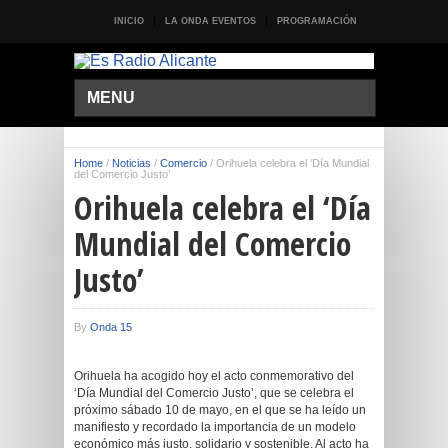
INICIO
LA ONDA EVENTOS
PROGRAMACIÓN
MENU
Home
/
Noticias
/
Comercio
/
Orihuela celebra el ‘Día Mundial
del Comercio Justo’
Orihuela celebra el ‘Día
Mundial del Comercio
Justo’
By
Onda 15
Orihuela ha acogido hoy el acto conmemorativo del
‘Día Mundial del Comercio Justo’, que se celebra el
próximo sábado 10 de mayo, en el que se ha leído un
manifiesto y recordado la importancia de un modelo
económico más justo, solidario y sostenible. Al acto ha