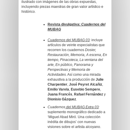
ilustrado con imágenes de las obras expuestas,
incluyendo piezas maestras de gran valor artístico e
histórico.
Revista divulgativa:
Cuadernos del
MUBAG
Cuadernos del MUBAG 03
:
incluye
artículos de veinte especialistas que
recorren los cuadernos
Dosier,
Restauración, Memoria, A escena, En
tiempo, Pinacoteca, La ventana del
arte, En público, Panorama y
Perspectivas y Memoria de
Actividades
. Así como una mirada
exhaustiva a la producción de
Julie
Charpentier
,
José Peyret Alcañiz
,
Emilio Varela
,
Eusebio Sempere
,
Juana Francés
,
Rafael Fernández
y
Dionisio Gázquez
.
Cu
adernos
del MUBAG Extra 03
:
suplemento monográfico dedicado a
‘Miguel Abad Miró. Una colección
inédita de dibujos’ con nuevas
visiones sobre el artista alcoyano.