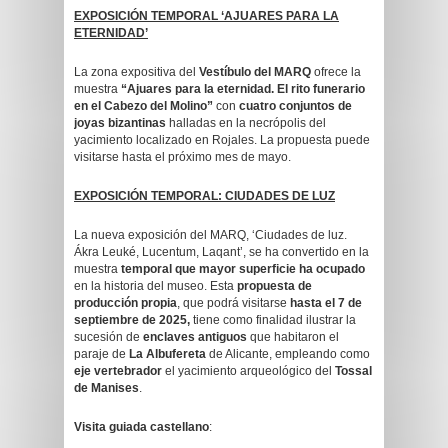
EXPOSICIÓN TEMPORAL ‘AJUARES PARA LA
ETERNIDAD’
La zona expositiva del
Vestíbulo del MARQ
ofrece la
muestra
“Ajuares para la eternidad. El rito funerario
en el Cabezo del Molino”
con
cuatro conjuntos de
joyas bizantinas
halladas en la necrópolis del
yacimiento localizado en Rojales. La propuesta puede
visitarse hasta el próximo mes de mayo.
EXPOSICIÓN
TEMPORAL: CIUDADES DE LUZ
La nueva exposición del MARQ, ‘Ciudades de luz.
Ákra Leuké, Lucentum, Laqant’, se ha convertido en la
muestra
temporal que mayor superficie ha ocupado
en la historia del museo. Esta
propuesta de
producción propia
, que podrá visitarse
hasta el 7 de
septiembre de 2025,
tiene como finalidad ilustrar la
sucesión de
enclaves antiguos
que habitaron el
paraje de
La Albufereta
de Alicante, empleando como
eje vertebrador
el yacimiento arqueológico del
Tossal
de Manises
.
Visita guiada castellano
: