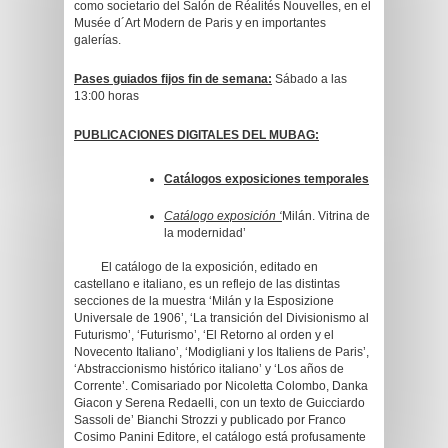
como societario del Salón de Réalités Nouvelles, en el
Musée d´Art Modern de Paris y en importantes
galerías.
Pases guiados fijos fin de semana:
Sábado a las
13:00 horas
PUBLICACIONES DIGITALES DEL MUBAG:
Catálogos exposiciones temporales
Catálogo exposición ‘
Milán. Vitrina de
la modernidad’
El catálogo de la exposición, editado en
castellano e italiano, es un reflejo de las distintas
secciones de la muestra ‘Milán y la Esposizione
Universale de 1906’, ‘La transición del Divisionismo al
Futurismo’, ‘Futurismo’, ‘El Retorno al orden y el
Novecento Italiano’, ‘Modigliani y los Italiens de Paris’,
‘Abstraccionismo histórico italiano’ y ‘Los años de
Corrente’. Comisariado por Nicoletta Colombo, Danka
Giacon y Serena Redaelli, con un texto de Guicciardo
Sassoli de’ Bianchi Strozzi y publicado por Franco
Cosimo Panini Editore, el catálogo está profusamente