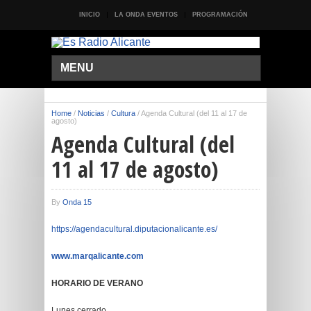
INICIO
LA ONDA EVENTOS
PROGRAMACIÓN
MENU
Home
/
Noticias
/
Cultura
/
Agenda Cultural (del 11 al 17 de
agosto)
Agenda Cultural (del
11 al 17 de agosto)
By
Onda 15
https://agendacultural.diputacionalicante.es/
www.marqalicante.com
HORARIO DE VERANO
Lunes cerrado