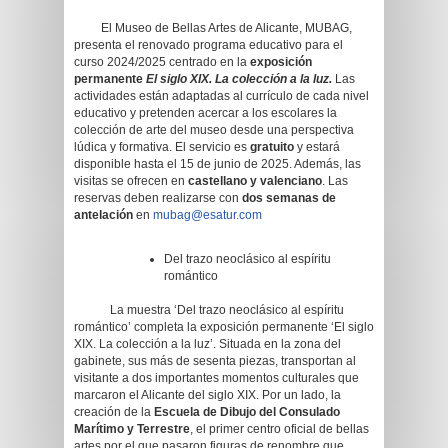
El Museo de Bellas Artes de Alicante, MUBAG,
presenta el renovado programa educativo para el
curso 2024/2025 centrado en la
exposición
permanente
El siglo XIX. La colección a la luz.
Las
actividades están adaptadas al currículo de cada nivel
educativo y pretenden acercar a los escolares la
colección de arte del museo desde una perspectiva
lúdica y formativa. El servicio es
gratuito
y estará
disponible hasta el 15 de junio de 2025. Además, las
visitas se ofrecen en
castellano y valenciano
. Las
reservas deben realizarse con
dos semanas de
antelación
en
mubag@esatur.com
Del trazo neoclásico al espíritu
romántico
La muestra ‘Del trazo neoclásico al espíritu
romántico’ completa la exposición permanente ‘El siglo
XIX. La colección a la luz’. Situada en la zona del
gabinete, sus más de sesenta piezas, transportan al
visitante a dos importantes momentos culturales que
marcaron el Alicante del siglo XIX. Por un lado, la
creación de la
Escuela de Dibujo del Consulado
Marítimo y Terrestre
, el primer centro oficial de bellas
artes por el que pasaron figuras de renombre que