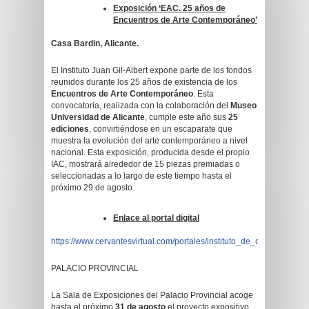
Exposición ‘EAC. 25 años de
Encuentros de Arte Contemporáneo’
Casa Bardin, Alicante.
El Instituto Juan Gil-Albert expone parte de los fondos
reunidos durante los 25 años de existencia de los
Encuentros de Arte Contemporáneo
. Esta
convocatoria, realizada con la colaboración del
Museo
Universidad de Alicante
, cumple este año sus
25
ediciones
, convirtiéndose en un escaparate que
muestra la evolución del arte contemporáneo a nivel
nacional. Esta exposición, producida desde el propio
IAC, mostrará alrededor de 15 piezas premiadas o
seleccionadas a lo largo de este tiempo hasta el
próximo 29 de agosto.
Enlace al portal digital
https://www.cervantesvirtual.com/portales/instituto_de_cultura_juan_g
PALACIO PROVINCIAL
La Sala de Exposiciones del Palacio Provincial acoge
hasta el próximo
31 de agosto
el proyecto expositivo