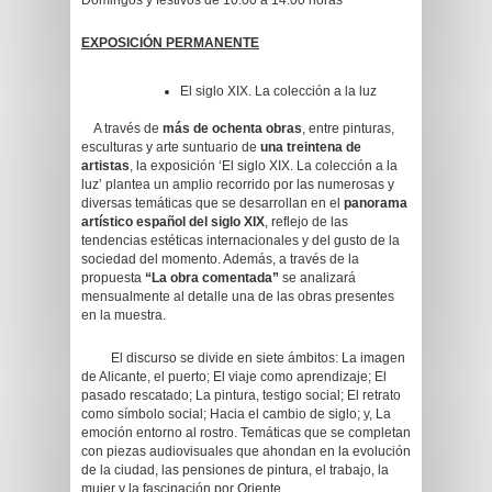
Domingos y festivos de 10:00 a 14:00 horas
EXPOSICIÓN PERMANENTE
El siglo XIX. La colección a la luz
A través de
más de ochenta obras
, entre pinturas,
esculturas y arte suntuario de
una treintena de
artistas
, la exposición ‘El siglo XIX. La colección a la
luz’ plantea un amplio recorrido por las numerosas y
diversas temáticas que se desarrollan en el
panorama
artístico español del siglo XIX
, reflejo de las
tendencias estéticas internacionales y del gusto de la
sociedad del momento. Además, a través de la
propuesta
“La obra comentada”
se analizará
mensualmente al detalle una de las obras presentes
en la muestra.
El discurso se divide en siete ámbitos: La imagen
de Alicante, el puerto; El viaje como aprendizaje; El
pasado rescatado; La pintura, testigo social; El retrato
como símbolo social; Hacia el cambio de siglo; y, La
emoción entorno al rostro. Temáticas que se completan
con piezas audiovisuales que ahondan en la evolución
de la ciudad, las pensiones de pintura, el trabajo, la
mujer y la fascinación por Oriente.