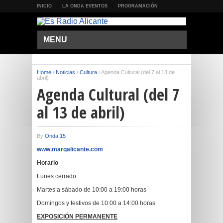
INICIO
LA ONDA EVENTOS
PROGRAMACIÓN
MENU
Home
/
Noticias
/
Cultura
/
Agenda Cultural (del 7 al 13 de
abril)
Agenda Cultural (del 7
al 13 de abril)
By
Onda 15
www.marqalicante.com
Horario
Lunes cerrado
Martes a sábado de 10:00 a 19:00 horas
Domingos y festivos de 10:00 a 14:00 horas
EXPOSICIÓN PERMANENTE