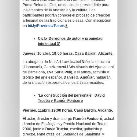
Paola Reina de Onil, un destino imprescindible para
los amantes de la artesanía y la cultura. Los
participantes podrán conocer el proceso de creación
artesanal de las tradicionales piezas. Con inscripción
en
bit.ly/ProvinciaTesoro
8
Ciclo ‘Derechos de autor y propiedad
intelectual 3’
Jueves, 10 abril, 19:00 horas, Casa Bardin, Alicante.
La abogada de Nial Art Law,
Isabel Niño
, la directora
d’Innovació, Coneixement i Arts Visuals del Ajuntament
de Barcelona,
Eva Soria Puig
, y el artista, activista y
teórico del arte español,
Daniel G. Andújar
, hablarán
de la situación específica de los artistas visuales.
‘La construcción del personaje’: David
Trueba y Ramón Fontseré
Viernes, 11abril, 19:00 horas, Casa Bardin, Alicante.
El actor, director y dramaturgo
Ramón Fontseré
, actual
director de Els Joglars y Premio Nacional de Teatro
2000, junto a
David Trueba
, escritor, guionista y
director, entre otras, de ‘Soldados de Salamina’ y