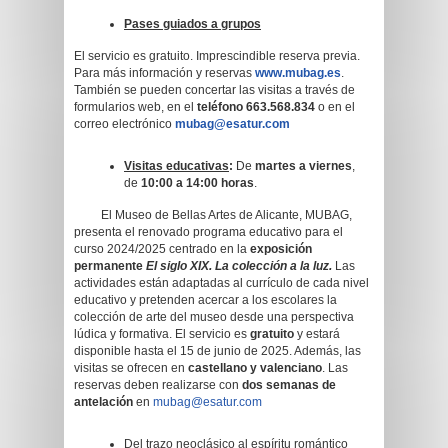
Pases guiados a grupos
El servicio es gratuito. Imprescindible reserva previa.
Para más información y reservas
www.mubag.es
.
También se pueden concertar las visitas a través de
formularios web, en el
teléfono 663.568.834
o en el
correo electrónico
mubag@esatur.com
Visitas educativas
:
De
martes a viernes
,
de
10:00 a 14:00 horas
.
El Museo de Bellas Artes de Alicante, MUBAG,
presenta el renovado programa educativo para el
curso 2024/2025 centrado en la
exposición
permanente
El siglo XIX. La colección a la luz.
Las
actividades están adaptadas al currículo de cada nivel
educativo y pretenden acercar a los escolares la
colección de arte del museo desde una perspectiva
lúdica y formativa. El servicio es
gratuito
y estará
disponible hasta el 15 de junio de 2025. Además, las
visitas se ofrecen en
castellano y valenciano
. Las
reservas deben realizarse con
dos semanas de
antelación
en
mubag@esatur.com
Del trazo neoclásico al espíritu romántico