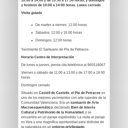
10:00 a 14:00 y de 15:30 a 17:30 horas, y domingos
y festivos de 10:00 a 14:00 horas. Lunes cerrado
.
Visita guiada
:
De martes a viernes: 12:00 horas
Sábados: 12:00 y 16:00 horas
Domingos: 12:00 horas
Yacimiento El Santuario de Pla de Petracos
Horario Centro de Interpretación
De lunes a jueves, previa cita telefónica al 965518067
Viernes y sábado de 11:00 a 13:00 y de 17:00 a 18:00
horas
Domingos cerrado
Situado en
Castell de Castells
,
el Pla de Petracos
es
uno de los mejores yacimientos con arte rupestre de la
Comunidad Valenciana. Era un
santuario de Arte
Macroesquemático
, declarado
Bien de Interés
Cultural y Patrimonio de la Humanidad
, y se
encuentra en un paraje espléndido. La visita al paraje
es libre y una magnífica oportunidad para disfrutar de
la naturaleza en un
entorno privilegiado
.