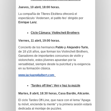
Jueves, 10 abril, 18:00 horas.
La compañía de Títeres Etcétera ofrecerá el
espectáculo ‘Andersen, el patito feo’ dirigido por
Enrique Lanz
.
Ciclo Cámara: Violincheli Brothers
Viernes, 11 abril, 19:00 horas.
Concierto de los hermanos
Pablo y Alejandro Turlo
,
de 18 y16 años, que forman los Violincheli Brothers,
Ganadores de importantes concursos de violín y
violonchelo, estos jóvenes apuestan por la
versatilidad, siempre desde la pulcritud y la exigencia
en su formación clásica.
www.iacjuangilalbert.com
‘Tardes off line’: Ven y haz tu puzzle
Martes, 8 abril, 18:30 horas, Casa Bardin, Alicante.
El ciclo Tardes Off-Line, que nace con el lema “Apaga
tu móvil, enciende tu mente” y la primera sesión estará
dedicada al montaje de puzzles.