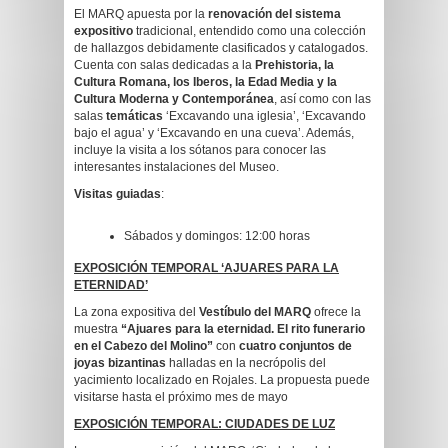
El MARQ apuesta por la
renovación del sistema
expositivo
tradicional, entendido como una colección
de hallazgos debidamente clasificados y catalogados.
Cuenta con salas dedicadas a la
Prehistoria, la
Cultura Romana, los Iberos, la Edad Media y la
Cultura Moderna y Contemporánea
, así como con las
salas
temáticas
‘Excavando una iglesia’, ‘Excavando
bajo el agua’ y ‘Excavando en una cueva’. Además,
incluye la visita a los sótanos para conocer las
interesantes instalaciones del Museo.
Visitas guiadas
:
Sábados y domingos: 12:00 horas
EXPOSICIÓN TEMPORAL ‘AJUARES PARA LA
ETERNIDAD’
La zona expositiva del
Vestíbulo del MARQ
ofrece la
muestra
“Ajuares para la eternidad. El rito funerario
en el Cabezo del Molino”
con
cuatro conjuntos de
joyas bizantinas
halladas en la necrópolis del
yacimiento localizado en Rojales. La propuesta puede
visitarse hasta el próximo mes de mayo
EXPOSICIÓN
TEMPORAL: CIUDADES DE LUZ