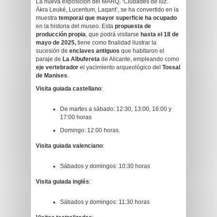
La nueva exposición del MARQ, ‘Ciudades de luz.
Ákra Leuké, Lucentum, Laqant’, se ha convertido en la
muestra
temporal que mayor superficie ha ocupado
en la historia del museo. Esta
propuesta de
producción propia
, que podrá visitarse
hasta el 18 de
mayo de 2025,
tiene como finalidad ilustrar la
sucesión de
enclaves antiguos
que habitaron el
paraje de
La Albufereta
de Alicante, empleando como
eje vertebrador
el yacimiento arqueológico del
Tossal
de Manises
.
Visita guiada castellano
:
De martes a sábado: 12:30, 13:00, 16:00 y
17:00 horas
Domingo: 12:00 horas.
Visita guiada valenciano
:
Sábados y domingos: 10:30 horas
Visita guiada inglés
:
Sábados y domingos: 11:30 horas