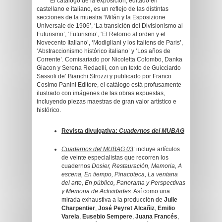
El catálogo de la exposición, editado en
castellano e italiano, es un reflejo de las distintas
secciones de la muestra ‘Milán y la Esposizione
Universale de 1906’, ‘La transición del Divisionismo al
Futurismo’, ‘Futurismo’, ‘El Retorno al orden y el
Novecento Italiano’, ‘Modigliani y los Italiens de Paris’,
‘Abstraccionismo histórico italiano’ y ‘Los años de
Corrente’. Comisariado por Nicoletta Colombo, Danka
Giacon y Serena Redaelli, con un texto de Guicciardo
Sassoli de’ Bianchi Strozzi y publicado por Franco
Cosimo Panini Editore, el catálogo está profusamente
ilustrado con imágenes de las obras expuestas,
incluyendo piezas maestras de gran valor artístico e
histórico.
Revista divulgativa:
Cuadernos del MUBAG
Cuadernos del MUBAG 03
:
incluye artículos
de veinte especialistas que recorren los
cuadernos
Dosier, Restauración, Memoria, A
escena, En tiempo, Pinacoteca, La ventana
del arte, En público, Panorama y Perspectivas
y Memoria de Actividades
. Así como una
mirada exhaustiva a la producción de
Julie
Charpentier
,
José Peyret Alcañiz
,
Emilio
Varela
,
Eusebio Sempere
,
Juana Francés
,