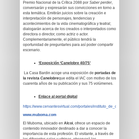
Premio Nacional de la Crítica 2088 por
Saber perder
,
conversarán y expresarán sus convicciones en torno a
esta temática. Emitirán juicios sobre la creación e
interpretación de personajes, tendencias y
acontecimientos de la vida cinematográfica y teatral;
dialogarán acerca de los creados o interpretados como
directora o director, como actriz o actor.
Complementariamente, el público tendrá la
oportunidad de preguntarles para así poder compartir
escenario.
‘
Exposición ‘Canelobre 40/75’
La Casa Bardin acoge una exposición de
portadas de
la revista
Canelobre
que edita el IAC con motivo de los
cuarenta años de su publicación y sus 75 volúmenes.
Enlace al portal digital
https://www.cervantesvirtual.com/portales/instituto_de_cultura_juan_g
www.muboma.com
El Muboma, ubicado en
Alcoi
, ofrece un espacio de
contenido innovador destinado a dar a conocer la
importancia de esta profesión. El visitante, a través de