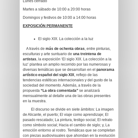
Lunes cerrado
Martes a sábado de 10:00 a 20:00 horas
Domingos y festivos de 10:00 a 14:00 horas
EXPOSICIÓN PERMANENTE
El siglo XIX. La colección a la luz
A través de
más de ochenta obras
, entre pinturas,
esculturas y arte suntuario de
una treintena de
artistas
, la exposición ‘El siglo XIX. La colección a la
luz’ plantea un amplio recorrido por las numerosas y
diversas temáticas que se desarrollan en el
panorama
artístico español del siglo XIX
, reflejo de las
tendencias estéticas internacionales y del gusto de la
sociedad del momento. Además, a través de la
propuesta
“La obra comentada”
se analizará
mensualmente al detalle una de las obras presentes
en la muestra.
El discurso se divide en siete ámbitos: La imagen
de Alicante, el puerto; El viaje como aprendizaje; El
pasado rescatado; La pintura, testigo social; El retrato
como símbolo social; Hacia el cambio de siglo; y, La
emoción entorno al rostro. Temáticas que se completan
con piezas audiovisuales que ahondan en la evolución