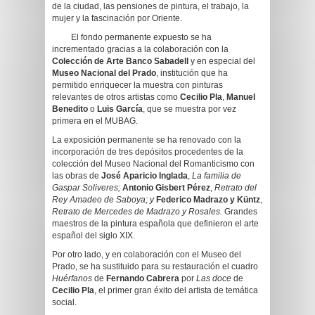
de la ciudad, las pensiones de pintura, el trabajo, la
mujer y la fascinación por Oriente.
El fondo permanente expuesto se ha
incrementado gracias a la colaboración con la
Colección de Arte Banco Sabadell
y en especial del
Museo Nacional del Prado
, institución que ha
permitido enriquecer la muestra con pinturas
relevantes de otros artistas como
Cecilio Pla
,
Manuel
Benedito
o
Luis García
, que se muestra por vez
primera en el MUBAG.
La exposición permanente se ha renovado con la
incorporación de tres depósitos procedentes de la
colección del Museo Nacional del Romanticismo con
las obras de
José Aparicio Inglada
,
La familia de
Gaspar Soliveres;
Antonio Gisbert Pérez
,
Retrato del
Rey Amadeo de Saboya; y
Federico Madrazo y Küntz
,
Retrato de Mercedes de Madrazo y Rosales.
Grandes
maestros de la pintura española que definieron el arte
español del siglo XIX.
Por otro lado, y en colaboración con el Museo del
Prado, se ha sustituido para su restauración el cuadro
Huérfanos
de
Fernando Cabrera
por
Las doce
de
Cecilio Pla
, el primer gran éxito del artista de temática
social.