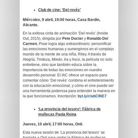
Club de cine: ‘Del revés’
Miércoles, 9 abril, 19:00 horas, Casa Bardin,
Alicante.
En la exitosa cinta de animación ‘Del revés’ (Inside
Out, 2015), dirigida por
Pete Docter
y
Ronaldo Del
Carmen
, Pixar logra algo extraordinario: personificar
las emociones humanas y sumergirnos en el complejo
mundo de la mente de una niña, Riley. A través de
Alegría, Tristeza, Miedo, Ira y Asco, la película no solo
entretiene, sino que también educa sobre la
importancia de todas las emociones en nuestro
desarrollo personal. El IAC ofrece un espacio para
comentar cómo ‘Del revés’ combina el entretenimiento
con la educación emocional, y cómo el cine puede ser
una herramienta poderosa para entender la manera en
la que funcionamos. Inscripción:
byt.ly/clubCINE7
‘La provincia del tesoro’: Fábrica de
muñecas Paola Reina
Jueves, 10 abril, 17:00 horas, Onil.
Esta nueva sesión de ‘La provincia del tesoro’ se
traslada a Onil para visitar la Fábrica de muñecas