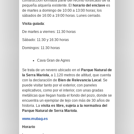
construcción formaba parte del recinto fortificado de la
pequeña alquería existente. El
horario del enclave
es
de martes a domingo de 10:00 a 13:00 horas; los
sábados de 16:00 a 19:00 horas. Lunes cerrado.
Visita guiada
:
De martes a viernes: 11:30 horas
Sábado: 11:30 y 16:30 horas
Domingos: 11:30 horas
Cava Gran de Agres
Se trata de un nevero ubicado en el
Parque Natural de
la Serra Mariola
, a 1.120 metros de altitud, que cuenta
con la declaración de
Bien de Relevancia Local
. Se
puede visitar tanto por el exterior, con paneles
explicativos, como por el interior, con unas gradas
metálicas que llegan hasta el fondo del pozo, donde se
encuentra un ejemplar de tejo con más de 30 años de
historia. La
visita es libre, sujeta a la normativa del
Parque Natural de Serra Mariola
.
www.mubag.es
Horario