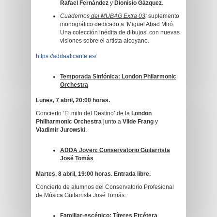
Rafael Fernández
y
Dionisio Gázquez
.
Cu
adernos
del MUBAG Extra 03
:
suplemento
monográfico dedicado a ‘Miguel Abad Miró.
Una colección inédita de dibujos’ con nuevas
visiones sobre el artista alcoyano.
https://addaalicante.es/
Temporada Sinfónica: London Philarmonic
Orchestra
Lunes, 7 abril, 20:00 horas.
Concierto ‘El mito del Destino’ de la
London
Philharmonic Orchestra
junto a
Vilde Frang
y
Vladimir Jurowski
.
ADDA Joven: Conservatorio Guitarrista
José Tomás
Martes, 8 abril, 19:00 horas. Entrada libre.
Concierto de alumnos del Conservatorio Profesional
de Música Guitarrista José Tomás.
Familiar-escénico: Títeres Etcétera