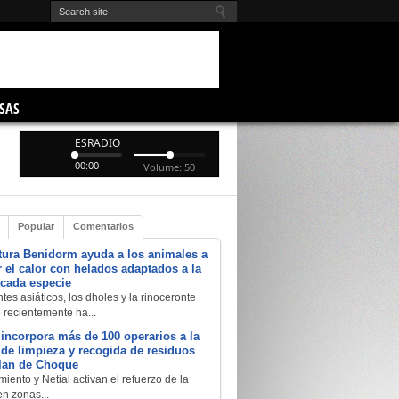
SAS
ESRADIO
00:00
Volume: 50
Popular
Comentarios
tura Benidorm ayuda a los animales a
 el calor con helados adaptados a la
 cada especie
tes asiáticos, los dholes y la rinoceronte
e recientemente ha...
 incorpora más de 100 operarios a la
a de limpieza y recogida de residuos
Plan de Choque
iento y Netial activan el refuerzo de la
en zonas...