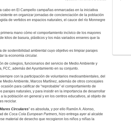
a a cabo en El Campello campañas enmarcadas en la iniciativa
sistente en organizar jornadas de concienciación de la población
ogida de vertidos en espacios naturales, el cauce del río Monnegre
e primera mano cómo el comportamiento incívico de los mayores
e kilos de basura, plásticos y los más variados enseres que la
 de sostenibilidad ambiental cuyo objetivo es limpiar parajes
tar la economía circular.
ión de colegios, funcionarios del servicio de Medio Ambiente y
a, FCC, además del Ayuntamiento en su conjunto.
siempre con la participación de voluntarios medioambientales, del
de Medio Ambiente, Marcos Martínez, además de otros concejales
ocasión para calificar de “reprobable” el comportamiento de
s parajes naturales, y para insistir en la importancia de desarrollar
 la población en general y en los centros educativos, al objeto de
s reciclar.
Mares Circulares
” es absoluta, y por ello Ramón A. Alonso,
dad de
Coca Cola European Partners
, hizo entrega ayer al alcalde
se material de desecho que recogieron los niños y niñas la