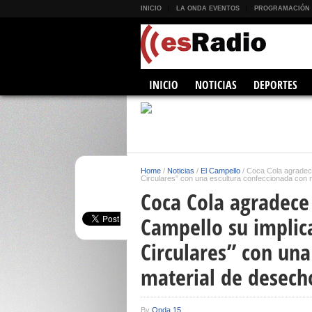
INICIO
LA ONDA EVENTOS
PROGRAMACIÓN
INICIO
NOTICIAS
DEPORTES
Home
/
Noticias
/
El Campello
/
Coca Cola agradece
Circulares” con una escultura confeccionada con 
Coca Cola agradece
Campello su implic
Circulares” con una
material de desech
By
Onda 15