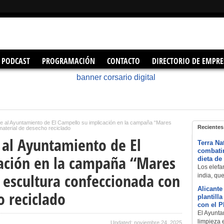
PODCAST
PROGRAMACIÓN
CONTACTO
DIRECTORIO DE EMPRE
 al Ayuntamiento de El Campello su implicación en la campaña “Mares
Recientes
material de desecho reciclado
 al Ayuntamiento de El
Terra Na
combatir
ación en la campaña “Mares
dieta de
Los elefan
 escultura confeccionada con
india, qu
Alicante
o reciclado
plantill
con el 
El Ayuntam
limpieza 
Updated: noviembre 24, 2025