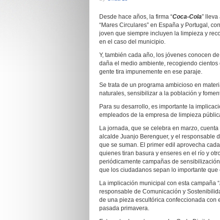
Desde hace años, la firma “
Coca-Cola
” llev
“Mares Circulares” en España y Portugal, con
joven que siempre incluyen la limpieza y rec
en el caso del municipio.
Y, también cada año, los jóvenes conocen d
daña el medio ambiente, recogiendo cientos d
gente tira impunemente en ese paraje.
Se trata de un programa ambicioso en materia
naturales, sensibilizar a la población y fomen
Para su desarrollo, es importante la implicac
empleados de la empresa de limpieza públic
La jornada, que se celebra en marzo, cuenta 
alcalde Juanjo Berenguer, y el responsable 
que se suman. El primer edil aprovecha cada 
quienes tiran basura y enseres en el río y otro
periódicamente campañas de sensibilización a
que los ciudadanos sepan lo importante que e
La implicación municipal con esta campaña “
responsable de Comunicación y Sostenibili
de una pieza escultórica confeccionada con e
pasada primavera.