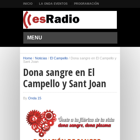
INICIO
LA ONDA EVENTOS
PROGRAMACIÓN
MENU
Home
/
Noticias
/
El Campello
/
Dona sangre en El Campello y
Sant Joan
Dona sangre en El
Campello y Sant Joan
By
Onda 15