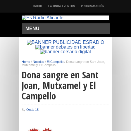
INICIO
LA ONDA EVENTOS
PROGRAMACIÓN
MENU
Home
/
Noticias
/
El Campello
/
Dona sangre en Sant Joan,
Mutxamel y El Campello
Dona sangre en Sant
Joan, Mutxamel y El
Campello
By
Onda 15