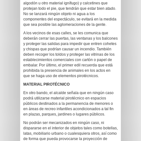
algodón u otro material ignífugo) y calcetines que
protejan todo el pie, que tendrán que estar bien atado.
No se lanzará ningún objeto ni agua a los
componentes del espectáculo, se evitará en la medida
que sea posible las aglomeraciones de la gente.
A los vecinos de esas calles, se les comunica que
deberán cerrar las puertas, las ventanas y los balcones
y proteger las salidas para impedir que entren cohetes
y chispas que podrían causar un incendio. También
deben recoger los toldos y proteger las vitrinas de los
establecimientos comerciales con cartón o papel de
embalar. Por último, el primer edil recuerda que está
prohibida la presencia de animales en los actos en
que se haga uso de elementos pirotécnicos.
MATERIAL PIROTÉCNICO
En otro bando, el alcalde señala que en ningún caso
podrá utilizarse material pirotécnico en espacios
públicos destinados a la permanencia de menores o
en áreas de recreo infantiles acondicionados a tal fin
en plazas, parques, jardines o lugares públicos.
No podrán ser mecanizados en ningún caso, ni
dispararse en el interior de objetos tales como botellas,
latas, mobiliario urbano o cualesquiera otros, así como
de forma que pueda provocarse la proyección de