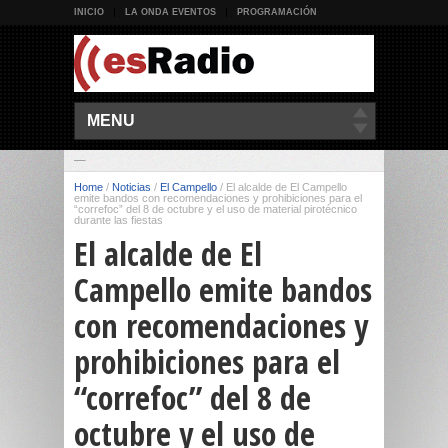
INICIO
LA ONDA EVENTOS
PROGRAMACIÓN
MENU
Home
/
Noticias
/
El Campello
/
El alcalde de El Campello
emite bandos con recomendaciones y prohibiciones para el
“correfoc” del 8 de octubre y el uso de material pirotécnico
durante las fiestas
El alcalde de El
Campello emite bandos
con recomendaciones y
prohibiciones para el
“correfoc” del 8 de
octubre y el uso de