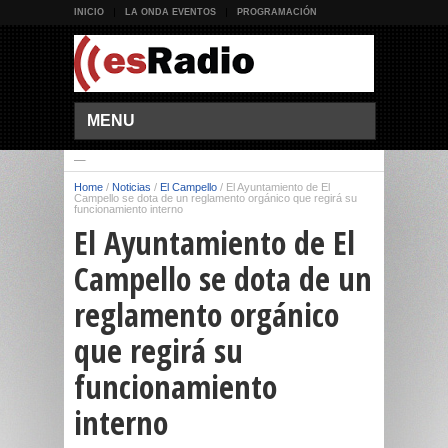
INICIO
LA ONDA EVENTOS
PROGRAMACIÓN
MENU
Home
/
Noticias
/
El Campello
/
El Ayuntamiento de El
Campello se dota de un reglamento orgánico que regirá su
funcionamiento interno
El Ayuntamiento de El
Campello se dota de un
reglamento orgánico
que regirá su
funcionamiento
interno