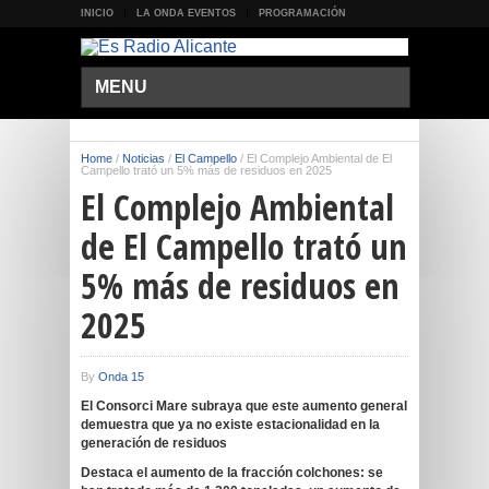
INICIO
LA ONDA EVENTOS
PROGRAMACIÓN
MENU
Home
/
Noticias
/
El Campello
/
El Complejo Ambiental de El
Campello trató un 5% más de residuos en 2025
El Complejo Ambiental
de El Campello trató un
5% más de residuos en
2025
By
Onda 15
El Consorci Mare subraya que este aumento general
demuestra que ya no existe estacionalidad en la
generación de residuos
Destaca el aumento de la fracción colchones: se