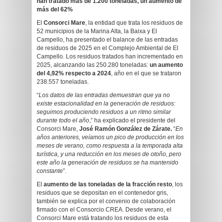
han tratado más de 1.200 toneladas, un aumento de
más del 62%
El
Consorci Mare
, la entidad que trata los residuos de
52 municipios de la Marina Alta, la Baixa y El
Campello, ha presentado el balance de las entradas
de residuos de 2025 en el Complejo Ambiental de El
Campello. Los residuos tratados han incrementado en
2025, alcanzando las 250.280 toneladas:
un aumento
del 4,92% respecto a 2024
, año en el que se trataron
238.557 toneladas.
“
Los datos de las entradas demuestran que ya no
existe estacionalidad en la generación de residuos:
seguimos produciendo residuos a un ritmo similar
durante todo el año
,” ha explicado el presidente del
Consorci Mare,
José Ramón González de Zárate.
“
En
años anteriores, veíamos un pico de producción en los
meses de verano, como respuesta a la temporada alta
turística, y una reducción en los meses de otoño, pero
este año la generación de residuos se ha mantenido
constante
”.
El
aumento de las toneladas de la fracción resto
, los
residuos que se depositan en el contenedor gris,
también se explica por el convenio de colaboración
firmado con el Consorcio CREA. Desde verano, el
Consorci Mare está tratando los residuos de esta