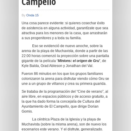
Campello
By
Onda 15
Una cosa parece evidente: si quieres cosechar éxito
de asistencia en alguna actividad, garantízate que sea
atractiva para los menores de la casa, que arrastrarán
a sus progenitores y a toda su familia.
Eso se evidenció de nuevo anoche, sobre la
arena de la playa de Muchavista, donde a partir de las
22:00 horas comenzó la proyección sobre una pantalla
gigante de la película “
Minions: el origen de Gru
”, de
Kyle Balda, Grad Ableson y Jonathan del Val.
Fueron 86 minutos en los que los grupos familiares
colonizaron la arena para disfrutar viendo cómo Gru se
une a un grupo de villanos y crea su primera guarida.
Se trataba de la programación del “Cine de verano”, al
aire libre, en espacios públicos y de acceso gratuito, a
la que ha dado forma la concejalía de Cultura del
Ayuntamiento de El Campello, que dirige Dorian
Gomis.
La céntrica Plaza de la Iglesia y la playa de
Muchavista (sobre la misma arena), son de nuevo los
escenarios este verano. Y el disfrute, generalizado.