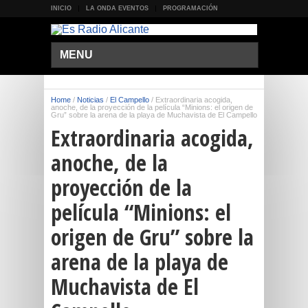
INICIO
LA ONDA EVENTOS
PROGRAMACIÓN
MENU
Home
/
Noticias
/
El Campello
/
Extraordinaria acogida,
anoche, de la proyección de la película “Minions: el origen de
Gru” sobre la arena de la playa de Muchavista de El Campello
Extraordinaria acogida,
anoche, de la
proyección de la
película “Minions: el
origen de Gru” sobre la
arena de la playa de
Muchavista de El