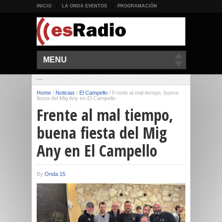
INICIO
LA ONDA EVENTOS
PROGRAMACIÓN
MENU
Home
/
Noticias
/
El Campello
/
Frente al mal tiempo, buena
fiesta del Mig Any en El Campello
Frente al mal tiempo,
buena fiesta del Mig
Any en El Campello
By
Onda 15