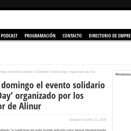
PODCAST
PROGRAMACIÓN
CONTACTO
DIRECTORIO DE EMPRE
ingo el evento solidario ‘Carolinas Fashion Day’ organizado por los
Recientes
 domingo el evento solidario
Day’ organizado por los
r de Alinur
Updated: octubre 22, 2025
vitado “a participar en esta quinta edición para seguir dinamizando