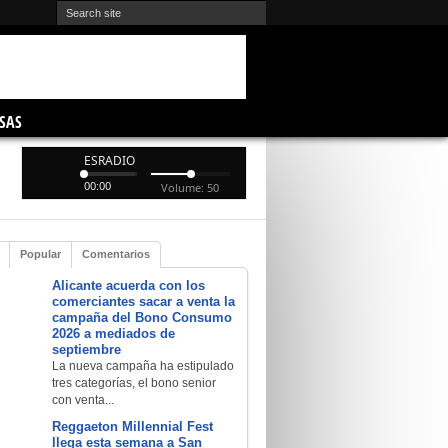
SAS
ESRADIO
00:00
Volume: 50
Popular
Comentarios
Alicante acuerda con los
comerciantes sacar a venta la
campaña del Bono Consumo
2026 a mediados de
septiembre
La nueva campaña ha estipulado
tres categorías, el bono senior
con venta...
Reggaeton Millennial Fest
llega esta semana a San