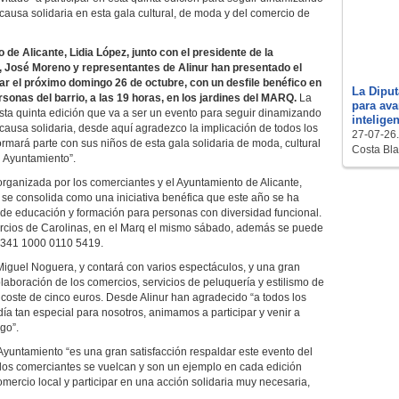
causa solidaria en esta gala cultural, de moda y del comercio de
e Alicante, Lidia López, junto con el presidente de la
 José Moreno y representantes de Alinur han presentado el
rar el próximo domingo 26 de octubre, con un desfile benéfico en
La Diput
sonas del barrio, a las 19 horas, en los jardines del MARQ.
La
para ava
 esta quinta edición que va a ser un evento para seguir dinamizando
intelige
 causa solidaria, desde aquí agradezco la implicación de todos los
27-07-26.
rmará parte con sus niños de esta gala solidaria de moda, cultural
Costa Bla
l Ayuntamiento”.
 organizada por los comerciantes y el Ayuntamiento de Alicante,
y se consolida como una iniciativa benéfica que este año se ha
o de educación y formación para personas con diversidad funcional.
ercios de Carolinas, en el Marq el mismo sábado, además se puede
 1341 1000 0110 5419.
iguel Noguera, y contará con varios espectáculos, y una gran
aboración de los comercios, servicios de peluquería y estilismo de
 coste de cinco euros. Desde Alinur han agradecido “a todos los
ía tan especial para nosotros, animamos a participar y venir a
go”.
Ayuntamiento “es una gran satisfacción respaldar este evento del
los comerciantes se vuelcan y son un ejemplo en cada edición
omercio local y participar en una acción solidaria muy necesaria,