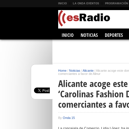
INICIO
LA ONDA EVENTOS
PROGRAMACIÓN
INICIO
NOTICIAS
DEPORTES
Home
/
Noticias
/
Alicante
/
Alicante acoge este dom
comerciantes a favor de Alinur
Alicante acoge este
‘Carolinas Fashion 
comerciantes a favo
By
Onda 15
La concejala de Comercio, Lidia López, ha in