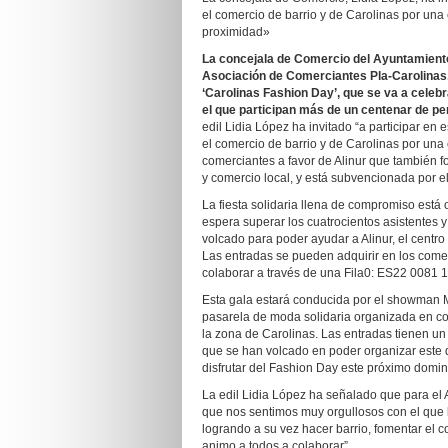
el comercio de barrio y de Carolinas por una 
proximidad»
La concejala de Comercio del Ayuntamiento d
Asociación de Comerciantes Pla-Carolinas,
‘Carolinas Fashion Day’, que se va a celeb
el que participan más de un centenar de per
edil Lidia López ha invitado “a participar en
el comercio de barrio y de Carolinas por una
comerciantes a favor de Alinur que también fo
y comercio local, y está subvencionada por e
La fiesta solidaria llena de compromiso está
espera superar los cuatrocientos asistentes 
volcado para poder ayudar a Alinur, el centr
Las entradas se pueden adquirir en los com
colaborar a través de una Fila0: ES22 0081
Esta gala estará conducida por el showman M
pasarela de moda solidaria organizada en col
la zona de Carolinas. Las entradas tienen un
que se han volcado en poder organizar este d
disfrutar del Fashion Day este próximo domin
La edil Lidia López ha señalado que para el 
que nos sentimos muy orgullosos con el que 
logrando a su vez hacer barrio, fomentar el c
animo a todos a colaborar”.