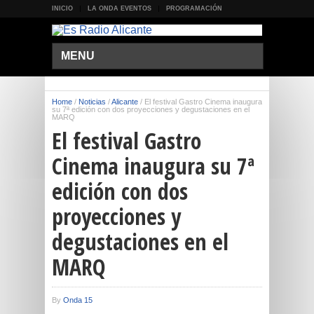
INICIO
LA ONDA EVENTOS
PROGRAMACIÓN
MENU
Home
/
Noticias
/
Alicante
/
El festival Gastro Cinema inaugura
su 7ª edición con dos proyecciones y degustaciones en el
MARQ
El festival Gastro
Cinema inaugura su 7ª
edición con dos
proyecciones y
degustaciones en el
MARQ
By
Onda 15