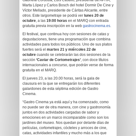
Gabriela Córdoba; Luis Castillo, presidente de APHA;
Marta López y Carlos Bosch del hotel Dormir De Cine y
Víctor Mellado, presidente de Cáritas Alicante, entre
otros. Este largometraje se podrá ver
lunes 20 de
octubre
, a las
19:00 horas
en el MARQ con entrada
gratuita previa inscripción en la web
gastrocinema.es
.
El festival, que continua hoy con sesiones de catas y
degustaciones, tiene una programación que combina
actividades para todos los públicos. Uno de sus platos
fuertes será el
martes 21 y miércoles 22 de
octubre
cuando se celebrarán las dos sesiones de la
sección
‘Caviar de Cortometrajes’
, con doce títulos
internacionales a concurso, que podrán verse de forma
gratuita en el MARQ.
El jueves 23, a las 20.00 horas, será la gala de
clausura en la que se entregarán los diferentes
galardones de esta séptima edición de Gastro
Cinema.
“Gastro Cinema ya está aquí y ha comenzado, como
no puede ser de otra manera, con cine y gastronomía
juntos en dos actividades cargadas de sabor y
emociones en un marco incomparable como son los
jardines del museo. Nos quedan por delante días de
películas, cortometrajes, cócteles y arroces de cine,
catas, actividades infantiles y mucho más a los que