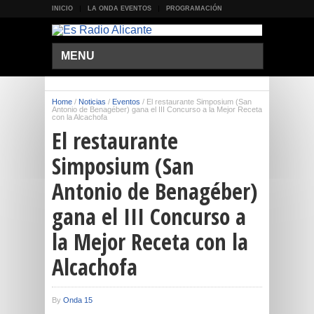
INICIO
LA ONDA EVENTOS
PROGRAMACIÓN
MENU
Home
/
Noticias
/
Eventos
/
El restaurante Simposium (San
Antonio de Benagéber) gana el III Concurso a la Mejor Receta
con la Alcachofa
El restaurante
Simposium (San
Antonio de Benagéber)
gana el III Concurso a
la Mejor Receta con la
Alcachofa
By
Onda 15