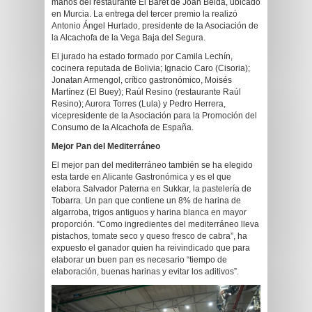
manos del restaurante El Baret de Joan Belda, ubicado
en Murcia. La entrega del tercer premio la realizó
Antonio Ángel Hurtado, presidente de la Asociación de
la Alcachofa de la Vega Baja del Segura.
El jurado ha estado formado por Camila Lechín,
cocinera reputada de Bolivia; Ignacio Caro (Cisoria);
Jonatan Armengol, crítico gastronómico, Moisés
Martínez (El Buey); Raúl Resino (restaurante Raúl
Resino); Aurora Torres (Lula) y Pedro Herrera,
vicepresidente de la Asociación para la Promoción del
Consumo de la Alcachofa de España.
Mejor Pan del Mediterráneo
El mejor pan del mediterráneo también se ha elegido
esta tarde en Alicante Gastronómica y es el que
elabora Salvador Paterna en Sukkar, la pastelería de
Tobarra. Un pan que contiene un 8% de harina de
algarroba, trigos antiguos y harina blanca en mayor
proporción. “Como ingredientes del mediterráneo lleva
pistachos, tomate seco y queso fresco de cabra”, ha
expuesto el ganador quien ha reivindicado que para
elaborar un buen pan es necesario “tiempo de
elaboración, buenas harinas y evitar los aditivos”.