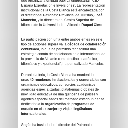
que organiza la entidad pública empresarial ‘ICEX,
España Exportación e Inversiones’. La representación
institucional de la Costa Blanca está encabezada por
el director del Patronato Provincial de Turismo,
José
Mancebo
, y la directora del Centro Superior de
Idiomas de la Universidad de Alicante,
Raquel Olmo
.
La participación conjunta entre ambos entes en este
tipo de acciones supera ya la
década de colaboración
continuada
, lo que ha permitido “consolidar una
estrategia común de posicionamiento internacional de
la provincia de Alicante como destino académico,
idiomático y experiencial”, ha puntualizado Mancebo.
Durante la feria, la Costa Blanca ha mantenido
unas
40 reuniones institucionales y comerciales
con
organismos educativos, consorcios académicos,
agencias especializadas, plataformas globales de
movilidad educativa de una quincena de países y
agentes especializados del mercado estadounidense
dedicados a la
organización de programas de
estudio en el extranjero
y
viajes lingüísticos
internacionales
.
Según ha trasladado el director del Patronato