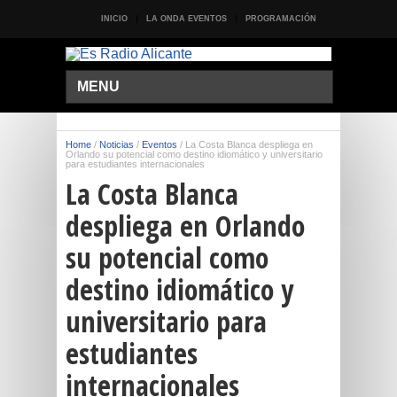
INICIO
LA ONDA EVENTOS
PROGRAMACIÓN
MENU
Home
/
Noticias
/
Eventos
/
La Costa Blanca despliega en
Orlando su potencial como destino idiomático y universitario
para estudiantes internacionales
La Costa Blanca
despliega en Orlando
su potencial como
destino idiomático y
universitario para
estudiantes
internacionales