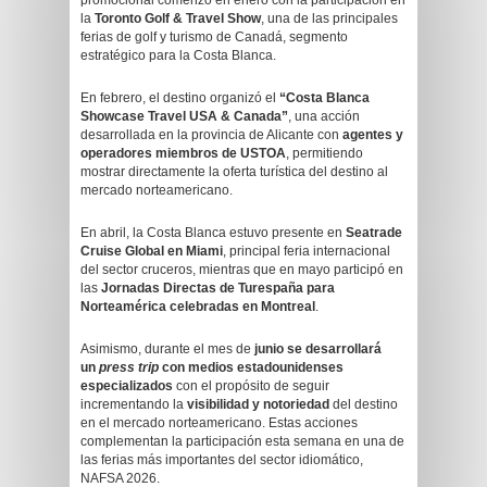
promocional comenzó en enero con la participación en
la
Toronto Golf & Travel Show
, una de las principales
ferias de golf y turismo de Canadá, segmento
estratégico para la Costa Blanca.
En febrero, el destino organizó el
“Costa Blanca
Showcase Travel USA & Canada”
, una acción
desarrollada en la provincia de Alicante con
agentes y
operadores miembros de USTOA
, permitiendo
mostrar directamente la oferta turística del destino al
mercado norteamericano.
En abril, la Costa Blanca estuvo presente en
Seatrade
Cruise Global en Miami
, principal feria internacional
del sector cruceros, mientras que en mayo participó en
las
Jornadas Directas de Turespaña para
Norteamérica celebradas en Montreal
.
Asimismo, durante el mes de
junio se desarrollará
un
press trip
con medios estadounidenses
especializados
con el propósito de seguir
incrementando la
visibilidad y notoriedad
del destino
en el mercado norteamericano. Estas acciones
complementan la participación esta semana en una de
las ferias más importantes del sector idiomático,
NAFSA 2026.