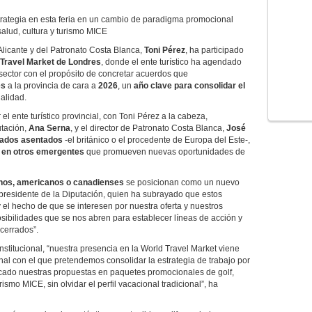
ategia en esta feria en un cambio de paradigma promocional
alud, cultura y turismo MICE
Alicante y del Patronato Costa Blanca,
Toni Pérez
, ha participado
 Travel Market de Londres
, donde el ente turístico ha agendado
sector con el propósito de concretar acuerdos que
es
a la provincia de cara a
2026
, un
año clave para consolidar el
ualidad.
nte turístico provincial, con Toni Pérez a la cabeza,
utación,
Ana Serna
, y el director de Patronato Costa Blanca,
José
cados asentados
-el británico o el procedente de Europa del Este-,
n en otros emergentes
que promueven nuevas oportunidades de
inos, americanos o canadienses
se posicionan como un nuevo
 presidente de la Diputación, quien ha subrayado que estos
el hecho de que se interesen por nuestra oferta y nuestros
osibilidades que se nos abren para establecer líneas de acción y
cerrados”.
tucional, “nuestra presencia en la World Travel Market viene
al con el que pretendemos consolidar la estrategia de trabajo por
ocado nuestras propuestas en paquetes promocionales de golf,
rismo MICE, sin olvidar el perfil vacacional tradicional”, ha