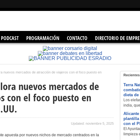
PODCAST
PROGRAMACIÓN
CONTACTO
DIRECTORIO DE EMPRE
ra nuevos mercados de atracción de viajeros con el foco puesto en
Recientes
plora nuevos mercados de
Terra Na
combatir
os con el foco puesto en
dieta de
Los elefan
E.UU.
india, qu
Alicante
plantill
con el 
Updated: noviembre 5, 2025
El Ayuntam
limpieza 
te apuesta por nuevos nichos de mercado centrados en la