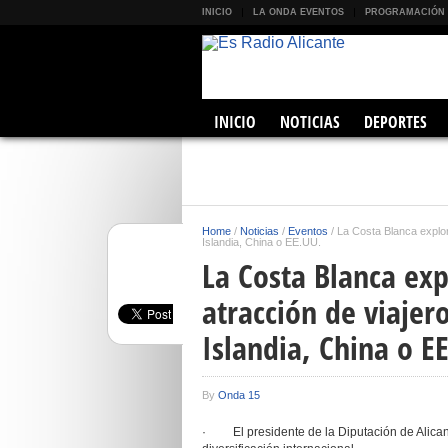
INICIO
LA ONDA EVENTOS
PROGRAMACIÓN
INICIO
NOTICIAS
DEPORTES
Home
/
Noticias
/
Eventos
/
La Costa Blanca explo
Islandia, China o EE.UU.
La Costa Blanca ex
atracción de viajer
Islandia, China o E
By
Onda 15
· El presidente de la Diputación de Alican