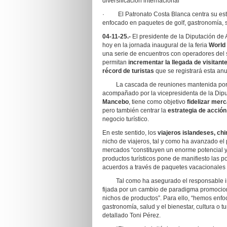
diversificación internacional
· El Patronato Costa Blanca centra su estr
enfocado en paquetes de golf, gastronomía, s
04-11-25.-
El presidente de la Diputación de 
hoy en la jornada inaugural de la feria
World
una serie de encuentros con operadores del 
permitan
incrementar la llegada de visitant
récord de turistas
que se registrará esta an
La cascada de reuniones mantenida por el e
acompañado por la vicepresidenta de la Dip
Mancebo
, tiene como objetivo
fidelizar mer
pero también centrar la
estrategia de acció
negocio turístico.
En este sentido, los
viajeros islandeses, ch
nicho de viajeros, tal y como ha avanzado el
mercados “constituyen un enorme potencial y 
productos turísticos pone de manifiesto las p
acuerdos a través de paquetes vacacionales 
Tal como ha asegurado el responsable insti
fijada por un cambio de paradigma promocion
nichos de productos”. Para ello, “hemos enf
gastronomía, salud y el bienestar, cultura o tu
detallado Toni Pérez.