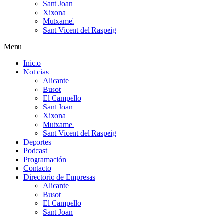
Sant Joan
Xixona
Mutxamel
Sant Vicent del Raspeig
Menu
Inicio
Noticias
Alicante
Busot
El Campello
Sant Joan
Xixona
Mutxamel
Sant Vicent del Raspeig
Deportes
Podcast
Programación
Contacto
Directorio de Empresas
Alicante
Busot
El Campello
Sant Joan