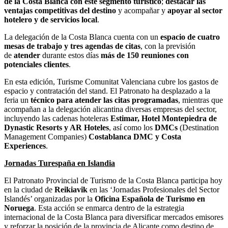
de la Costa Blanca con este segmento turístico
;
destacar las
ventajas competitivas del destino
y acompañar y
apoyar al sector
hotelero y de servicios local
.
La delegación de la Costa Blanca cuenta con un
espacio de cuatro
mesas de trabajo y tres agendas de citas
, con la previsión
de
atender
durante estos días
más de 150 reuniones con
potenciales clientes
.
En esta edición, Turisme Comunitat Valenciana cubre los gastos de
espacio y contratación del stand. El Patronato ha desplazado a la
feria un
técnico para atender las citas programadas
, mientras que
acompañan a la delegación alicantina diversas empresas del sector,
incluyendo las cadenas hoteleras
Estimar, Hotel Montepiedra de
Dynastic Resorts y AR Hoteles
, así como los
DMCs
(Destination
Management Companies)
Costablanca DMC y Costa
Experiences
.
Jornadas Turespaña en Islandia
El Patronato Provincial de Turismo de la Costa Blanca participa hoy
en la ciudad de
Reikiavik
en las ‘Jornadas Profesionales del Sector
Islandés’ organizadas por la
Oficina Española de Turismo en
Noruega
. Esta acción se enmarca dentro de la estrategia
internacional de la Costa Blanca para diversificar mercados emisores
y reforzar la posición de la provincia de Alicante como destino de