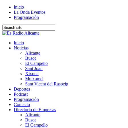
Inicio
La Onda Eventos
Programación
Inicio
Noticias
Alicante
Busot
El Campello
Sant Joan
Xixona
Mutxamel
Sant Vicent del Raspeig
Deportes
Podcast
Programación
Contacto
Directorio de Empresas
Alicante
Busot
El Campello