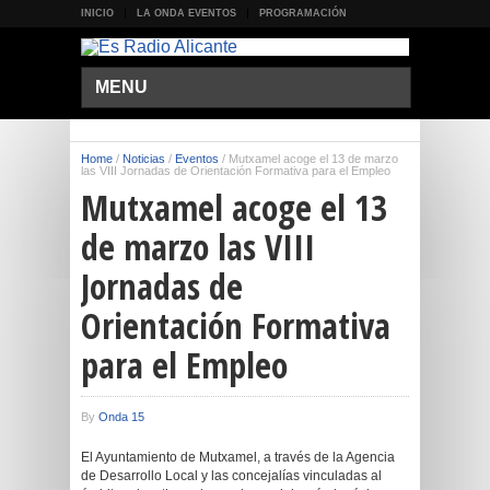
INICIO
LA ONDA EVENTOS
PROGRAMACIÓN
MENU
Home
/
Noticias
/
Eventos
/
Mutxamel acoge el 13 de marzo
las VIII Jornadas de Orientación Formativa para el Empleo
Mutxamel acoge el 13
de marzo las VIII
Jornadas de
Orientación Formativa
para el Empleo
By
Onda 15
El Ayuntamiento de Mutxamel, a través de la Agencia
de Desarrollo Local y las concejalías vinculadas al