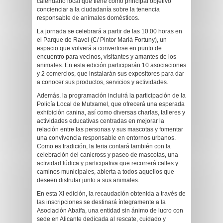
calendario local que tiene como principal objetivo
concienciar a la ciudadanía sobre la tenencia
responsable de animales domésticos.
La jornada se celebrará a partir de las 10:00 horas en
el Parque de Ravel (C/ Pintor Marià Fortuny), un
espacio que volverá a convertirse en punto de
encuentro para vecinos, visitantes y amantes de los
animales. En esta edición participarán 10 asociaciones
y 2 comercios, que instalarán sus expositores para dar
a conocer sus productos, servicios y actividades.
Además, la programación incluirá la participación de la
Policía Local de Mutxamel, que ofrecerá una esperada
exhibición canina, así como diversas charlas, talleres y
actividades educativas centradas en mejorar la
relación entre las personas y sus mascotas y fomentar
una convivencia responsable en entornos urbanos.
Como es tradición, la feria contará también con la
celebración del canicross y paseo de mascotas, una
actividad lúdica y participativa que recorrerá calles y
caminos municipales, abierta a todos aquellos que
deseen disfrutar junto a sus animales.
En esta XI edición, la recaudación obtenida a través de
las inscripciones se destinará íntegramente a la
Asociación Abaifa, una entidad sin ánimo de lucro con
sede en Alicante dedicada al rescate, cuidado y