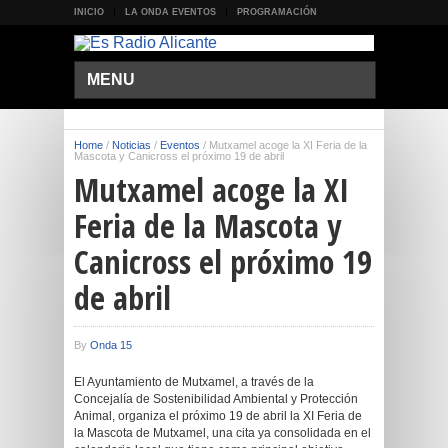
INICIO
LA ONDA EVENTOS
PROGRAMACIÓN
MENU
Home
/
Noticias
/
Eventos
/
Mutxamel acoge la XI Feria de la
Mascota y Canicross el próximo 19 de abril
Mutxamel acoge la XI
Feria de la Mascota y
Canicross el próximo 19
de abril
By
Onda 15
El Ayuntamiento de Mutxamel, a través de la
Concejalía de Sostenibilidad Ambiental y Protección
Animal, organiza el próximo 19 de abril la XI Feria de
la Mascota de Mutxamel, una cita ya consolidada en el