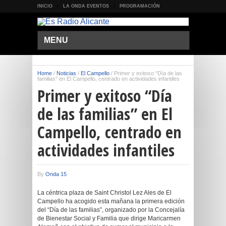
INICIO
LA ONDA EVENTOS
PROGRAMACIÓN
MENU
Home
/
Noticias
/
El Campello
/
Primer y exitoso “Día de las
familias” en El Campello, centrado en actividades infantiles
Primer y exitoso “Día
de las familias” en El
Campello, centrado en
actividades infantiles
By
Onda 15
La céntrica plaza de Saint Christol Lez Ales de El
Campello ha acogido esta mañana la primera edición
del “Día de las familias”, organizado por la Concejalía
de Bienestar Social y Familia que dirige Maricarmen