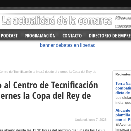
PODCAST
PROGRAMACIÓN
CONTACTO
DIRECTORIO DE EMPRE
 Centro de Tecnificación animará desde el viernes la Copa del Rey de
Recientes
o al Centro de Tecnificación
Terra Na
combatir
iernes la Copa del Rey de
dieta de
Los elefan
india, qu
Alicante
plantill
con el 
Updated: junio 7, 2026
El Ayuntam
limpieza 
á abierto desde las 11.30 horas del próximo día 5 hasta las 19.30