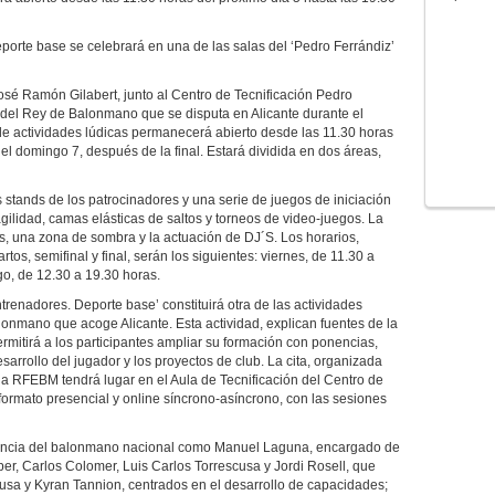
orte base se celebrará en una de las salas del ‘Pedro Ferrándiz’
José Ramón Gilabert, junto al Centro de Tecnificación Pedro
 del Rey de Balonmano que se disputa en Alicante durante el
de actividades lúdicas permanecerá abierto desde las 11.30 horas
del domingo 7, después de la final. Estará dividida en dos áreas,
stands de los patrocinadores y una serie de juegos de iniciación
lidad, camas elásticas de saltos y torneos de video-juegos. La
, una zona de sombra y la actuación de DJ´S. Los horarios,
tos, semifinal y final, serán los siguientes: viernes, de 11.30 a
o, de 12.30 a 19.30 horas.
renadores. Deporte base’ constituirá otra de las actividades
onmano que acoge Alicante. Esta actividad, explican fuentes de la
itirá a los participantes ampliar su formación con ponencias,
sarrollo del jugador y los proyectos de club. La cita, organizada
la RFEBM tendrá lugar en el Aula de Tecnificación del Centro de
 formato presencial y online síncrono-asíncrono, con las sesiones
rencia del balonmano nacional como Manuel Laguna, encargado de
er, Carlos Colomer, Luis Carlos Torrescusa y Jordi Rosell, que
usa y Kyran Tannion, centrados en el desarrollo de capacidades;