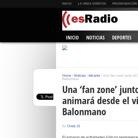
INICIO
LA ONDA EVENTOS
PROGRAMACIÓN
INICIO
NOTICIAS
DEPORTES
Home
/
Noticias
/
Alicante
/
Una ‘fan zone’ junto al
Balonmano
Una ‘fan zone’ junt
animará desde el v
Balonmano
By
Onda 15
El espacio de actividades lúdicas permanecer