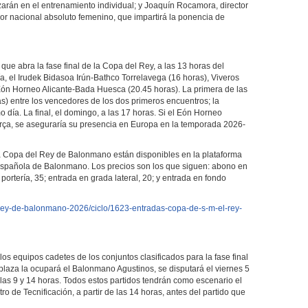
zarán en el entrenamiento individual; y Joaquín Rocamora, director
r nacional absoluto femenino, que impartirá la ponencia de
 que abra la fase final de la Copa del Rey, a las 13 horas del
a, el Irudek Bidasoa Irún-Bathco Torrelavega (16 horas), Viveros
ón Horneo Alicante-Bada Huesca (20.45 horas). La primera de las
as) entre los vencedores de los dos primeros encuentros; la
día. La final, el domingo, a las 17 horas. Si el Eón Horneo
Barça, se aseguraría su presencia en Europa en la temporada 2026-
la Copa del Rey de Balonmano están disponibles en la plataforma
 Española de Balonmano. Los precios son los que siguen: abono en
portería, 35; entrada en grada lateral, 20; y entrada en fondo
-rey-de-balonmano-2026/ciclo/1623-entradas-copa-de-s-m-el-rey-
s equipos cadetes de los conjuntos clasificados para la fase final
plaza la ocupará el Balonmano Agustinos, se disputará el viernes 5
 las 9 y 14 horas. Todos estos partidos tendrán como escenario el
tro de Tecnificación, a partir de las 14 horas, antes del partido que