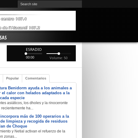
SAS
ESRADIO
00:00
Volume: 50
Popular
Comentarios
tura Benidorm ayuda a los animales a
 el calor con helados adaptados a la
 cada especie
tes asiáticos, los dholes y la rinoceronte
e recientemente ha...
 incorpora más de 100 operarios a la
a de limpieza y recogida de residuos
Plan de Choque
iento y Netial activan el refuerzo de la
en zonas...