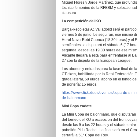
Miquel Flores y Jorge Martínez, que profundi
técnico femenino de la RFEBM y seleccionado
clausura.
La competición del KO
Barça-Recoletas At. Valladolid será el partido
viernes 5 de junio. Le seguirán, ese mismo dí
Herol Nava-Rebi Cuenca (18.30 horas) y el E
semifinales se disputará el sábado 6 (17 hor
segunda, desde las 19.30 horas de ese mismo 
Alicante llegara a ésta para enfrentarse al 
27 con la disputa de la European League.
Los abonos y entradas para la fase final de 
CTickets, habilitada por la Real Federación
grada lateral, 50 euros; abono en el fondo de 
de portería: 15 euros.
https://www.ctickets.es/eventos/copa-de-s-m
de-balonmano
Mini Copa cadete
La Mini Copa de balonmano, que disputarán lo
del torneo del KO a excepción del Eón, cuya 
desde las 9 a las 22 horas, y el sábado entre
pabellón Pitíu Rochel. La final será en el Cen
cerrará la 51ª Copa del Rey.