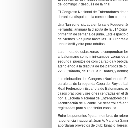
del domingo 7 después de la final
El Congreso Nacional de Entrenadores de dep
durante la disputa de la competición copera
Una ‘fan zone’ situada en la calle Foguerer 
Ferrándiz, animará la disputa de la 51ª Copa
primer fin de semana de junio. Este espacio 
del viernes 5 de junio hasta las 19.30 horas 
una infantil y otra para adultos.
La primera de estas zonas la compondrán los 
al balonmano como mini-campos, zonas de agi
segunda, puestos de comida rápida y bebidas
atendiendo a la disputa de los partidos de cuar
22.30; sábado, de 15.30 a 21 horas, y doming
La celebración del ‘Congreso Nacional de Ent
paralelas de la segunda Copa del Rey de bal
Real Federación Española de Balonmano, perm
casos prácticos y sesiones centradas en el de
por la Escuela Nacional de Entrenadores de 
Tecnificación de Alicante. Se desarrollará en
registradas para su posterior consulta.
Entre los ponentes figuran nombres de refe
la ponencia inaugural; Juan A. Martínez Samp
abordarán proyectos de club; Ignacio Torresc