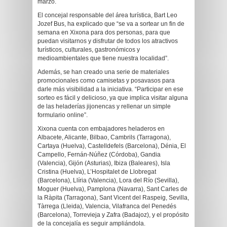
marzo.
El concejal responsable del área turística, Bart Leo
Jozef Bus, ha explicado que “se va a sortear un fin de
semana en Xixona para dos personas, para que
puedan visitarnos y disfrutar de todos los atractivos
turísticos, culturales, gastronómicos y
medioambientales que tiene nuestra localidad”.
Además, se han creado una serie de materiales
promocionales como camisetas y posavasos para
darle más visibilidad a la iniciativa. “Participar en ese
sorteo es fácil y delicioso, ya que implica visitar alguna
de las heladerías jijonencas y rellenar un simple
formulario online”.
Xixona cuenta con embajadores heladeros en
Albacete, Alicante, Bilbao, Cambrils (Tarragona),
Cartaya (Huelva), Castelldefels (Barcelona), Dénia, El
Campello, Fernán-Núñez (Córdoba), Gandia
(Valencia), Gijón (Asturias), Ibiza (Baleares), Isla
Cristina (Huelva), L’Hospitalet de Llobregat
(Barcelona), Llíria (Valencia), Lora del Río (Sevilla),
Moguer (Huelva), Pamplona (Navarra), Sant Carles de
la Ràpita (Tarragona), Sant Vicent del Raspeig, Sevilla,
Tàrrega (Lleida), Valencia, Vilafranca del Penedés
(Barcelona), Torrevieja y Zafra (Badajoz), y el propósito
de la concejalía es seguir ampliándola.