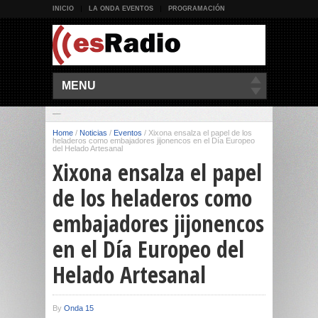
INICIO
LA ONDA EVENTOS
PROGRAMACIÓN
MENU
Home
/
Noticias
/
Eventos
/
Xixona ensalza el papel de los
heladeros como embajadores jijonencos en el Día Europeo
del Helado Artesanal
Xixona ensalza el papel
de los heladeros como
embajadores jijonencos
en el Día Europeo del
Helado Artesanal
By
Onda 15