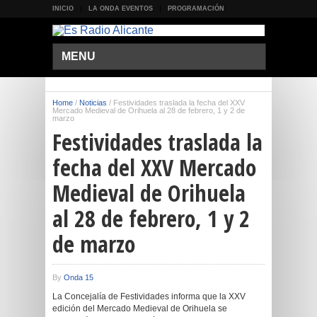
INICIO
LA ONDA EVENTOS
PROGRAMACIÓN
MENU
Home
/
Noticias
/
Festividades traslada la fecha del XXV
Mercado Medieval de Orihuela al 28 de febrero, 1 y 2 de
marzo
Festividades traslada la
fecha del XXV Mercado
Medieval de Orihuela
al 28 de febrero, 1 y 2
de marzo
By
Onda 15
La Concejalía de Festividades informa que la XXV
edición del Mercado Medieval de Orihuela se