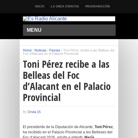
INICIO
LA ONDA EVENTOS
PROGRAMACIÓN
MENU
Home
/
Noticias
/
Fiestas
/
Toni Pérez recibe a las Belleas del
Foc d’Alacant en el Palacio Provincial
Toni Pérez recibe a las
Belleas del Foc
d’Alacant en el Palacio
Provincial
By
Onda 15
El presidente de la Diputación de Alicante,
Toni Pérez
,
ha recibido en el Palacio Provincial a les Belleses del
Foc d’Alacant 2026, adulta e infantil,
María