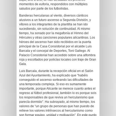
momentos de euforia, respondidos con múltiples
saludos por parte de los futbolistas.
Banderas herculanas al viento, diversos cánticos
alusivos a un futuro ascenso a Segunda División, y
vítores a los integrantes de la plantilla se han ido
sucediendo, sin solución de continuidad. Al mismo
tiempo, ha sonado por la megafonía el Himno del
Hércules y otras canciones populares alicantinas. Los
héroes del ascenso han sido recibidos en la puerta
principal de la Casa Consistorial por el alcalde Luis
Barcala y el concejal de Deportes, Toni Gallego. Al
Palacio Consistorial han accedido sobre una alfombra
roja y escoltados por policías locales con traje de Gran
Gala.
Luis Barcala, durante la recepción oficial en el Salón
Azul del Ayuntamiento, ha explicado que “habéis
conseguido el ascenso sorteando las dificultades de
una temporada compleja. Si eso es sumamente
importante, porque Alicante se merece cuanto antes el
regreso al fútbol profesional, también lo es porque sois
los responsables de que reviva un herculanismo que
parecía dormido”. Ha subrayado, al mismo tiempo, los
valores de “un grupo de personas que han puesto de
relieve los valores intrínsecos al herculanismo como
son formar equipo, unidad y motivación”. En este punto