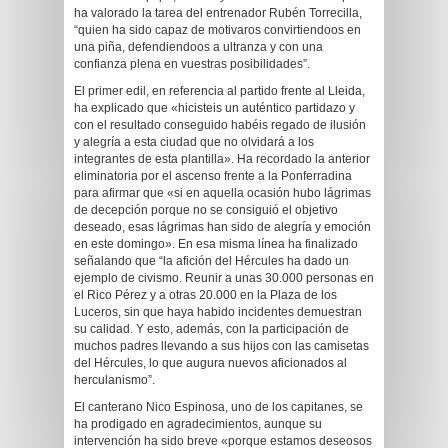
ha valorado la tarea del entrenador Rubén Torrecilla,
“quien ha sido capaz de motivaros convirtiendoos en
una piña, defendiendoos a ultranza y con una
confianza plena en vuestras posibilidades”.
El primer edil, en referencia al partido frente al Lleida,
ha explicado que «hicisteis un auténtico partidazo y
con el resultado conseguido habéis regado de ilusión
y alegría a esta ciudad que no olvidará a los
integrantes de esta plantilla». Ha recordado la anterior
eliminatoria por el ascenso frente a la Ponferradina
para afirmar que «si en aquella ocasión hubo lágrimas
de decepción porque no se consiguió el objetivo
deseado, esas lágrimas han sido de alegría y emoción
en este domingo». En esa misma línea ha finalizado
señalando que “la afición del Hércules ha dado un
ejemplo de civismo. Reunir a unas 30.000 personas en
el Rico Pérez y a otras 20.000 en la Plaza de los
Luceros, sin que haya habido incidentes demuestran
su calidad. Y esto, además, con la participación de
muchos padres llevando a sus hijos con las camisetas
del Hércules, lo que augura nuevos aficionados al
herculanismo”.
El canterano Nico Espinosa, uno de los capitanes, se
ha prodigado en agradecimientos, aunque su
intervención ha sido breve «porque estamos deseosos