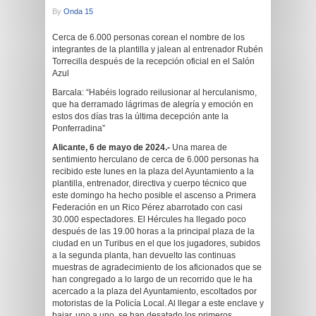
By
Onda 15
Cerca de 6.000 personas corean el nombre de los
integrantes de la plantilla y jalean al entrenador Rubén
Torrecilla después de la recepción oficial en el Salón
Azul
Barcala: “Habéis logrado reilusionar al herculanismo,
que ha derramado lágrimas de alegría y emoción en
estos dos días tras la última decepción ante la
Ponferradina”
Alicante, 6 de mayo de 2024.-
Una marea de
sentimiento herculano de cerca de 6.000 personas ha
recibido este lunes en la plaza del Ayuntamiento a la
plantilla, entrenador, directiva y cuerpo técnico que
este domingo ha hecho posible el ascenso a Primera
Federación en un Rico Pérez abarrotado con casi
30.000 espectadores. El Hércules ha llegado poco
después de las 19.00 horas a la principal plaza de la
ciudad en un Turibus en el que los jugadores, subidos
a la segunda planta, han devuelto las continuas
muestras de agradecimiento de los aficionados que se
han congregado a lo largo de un recorrido que le ha
acercado a la plaza del Ayuntamiento, escoltados por
motoristas de la Policía Local. Al llegar a este enclave y
bajar, uno a uno, se han desatado los primeros