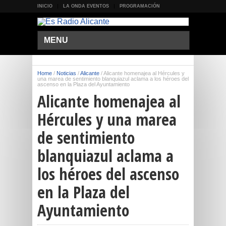
INICIO
LA ONDA EVENTOS
PROGRAMACIÓN
MENU
Home
/
Noticias
/
Alicante
/
Alicante homenajea al Hércules y
una marea de sentimiento blanquiazul aclama a los héroes del
ascenso en la Plaza del Ayuntamiento
Alicante homenajea al
Hércules y una marea
de sentimiento
blanquiazul aclama a
los héroes del ascenso
en la Plaza del
Ayuntamiento