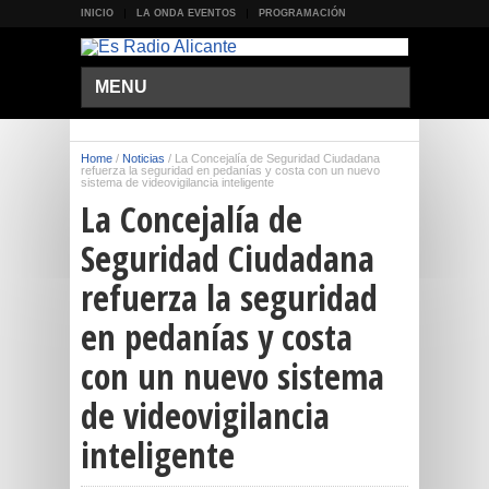
INICIO
LA ONDA EVENTOS
PROGRAMACIÓN
MENU
Home
/
Noticias
/
La Concejalía de Seguridad Ciudadana
refuerza la seguridad en pedanías y costa con un nuevo
sistema de videovigilancia inteligente
La Concejalía de
Seguridad Ciudadana
refuerza la seguridad
en pedanías y costa
con un nuevo sistema
de videovigilancia
inteligente