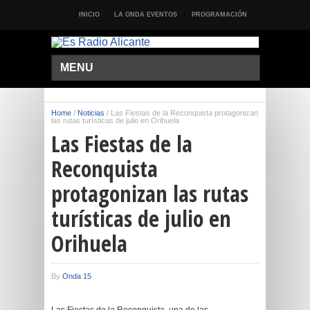
INICIO
LA ONDA EVENTOS
PROGRAMACIÓN
MENU
Home
/
Noticias
/
Las Fiestas de la Reconquista protagonizan
las rutas turísticas de julio en Orihuela
Las Fiestas de la
Reconquista
protagonizan las rutas
turísticas de julio en
Orihuela
By
Onda 15