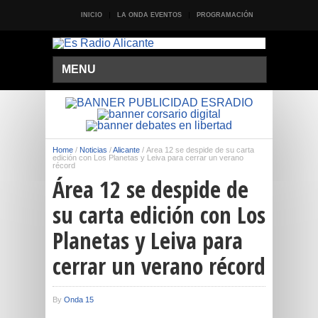
INICIO
LA ONDA EVENTOS
PROGRAMACIÓN
MENU
Home
/
Noticias
/
Alicante
/
Área 12 se despide de su carta
edición con Los Planetas y Leiva para cerrar un verano
récord
Área 12 se despide de
su carta edición con Los
Planetas y Leiva para
cerrar un verano récord
By
Onda 15