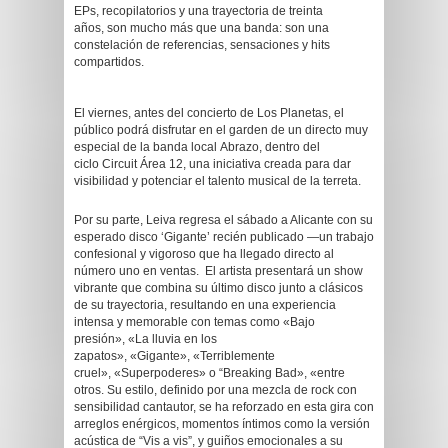
EPs, recopilatorios y una trayectoria de treinta
años, son mucho más que una banda: son una
constelación de referencias, sensaciones y hits
compartidos.
El viernes, antes del concierto de Los Planetas, el
público podrá disfrutar en el garden de un directo muy
especial de la banda local Abrazo, dentro del
ciclo Circuit Área 12, una iniciativa creada para dar
visibilidad y potenciar el talento musical de la terreta.
Por su parte, Leiva regresa el sábado a Alicante con su
esperado disco ‘Gigante’ recién publicado —un trabajo
confesional y vigoroso que ha llegado directo al
número uno en ventas. El artista presentará un show
vibrante que combina su último disco junto a clásicos
de su trayectoria, resultando en una experiencia
intensa y memorable con temas como «Bajo
presión», «La lluvia en los
zapatos», «Gigante», «Terriblemente
cruel», «Superpoderes» o “Breaking Bad», «entre
otros. Su estilo, definido por una mezcla de rock con
sensibilidad cantautor, se ha reforzado en esta gira con
arreglos enérgicos, momentos íntimos como la versión
acústica de “Vis a vis”, y guiños emocionales a su