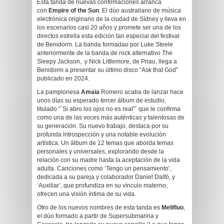
Esta tanda de nuevas confirmaciones arranca
con
Empire of the Sun
. El dúo australiano de música
electrónica originario de la ciudad de Sídney y lleva en
los escenarios casi 20 años y promete ser una de los
directos estrella esta edición tan especial del festival
de Benidorm. La banda formadao por Luke Steele
anteriormente de la banda de rock alternativo The
Sleepy Jackson, ⁣ y Nick Littlemore, de Pnau, llega a
Benidorm a presentar su último disco “Ask that God”
publicado en 2024.
La pamplonesa
Amaia
Romero acaba de lanzar hace
unos días su esperado tercer álbum de estudio,
titulado “´Si abro los ojos no es real”´ que le confirma
como una de las voces más auténticas y talentosas de
su generación. Su nuevo trabajo, destaca por su
profunda introspección y una notable evolución
artística. Un álbum de 12 temas que aborda temas
personales y universales, explorando desde la
relación con su madre hasta la aceptación de la vida
adulta. Canciones como ‘Tengo un pensamiento’,
dedicada a su pareja y colaborador Daniel Dalfó, y
‘Auxiliar’, que profundiza en su vínculo materno,
ofrecen una visión íntima de su vida.
Otro de los nuevos nombres de esta tanda es
Melifluo
,
el dúo formado a partir de Supersubmarina y