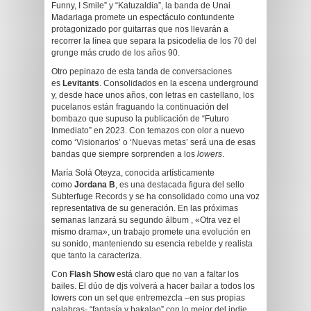
Funny, I Smile” y “Katuzaldia”, la banda de Unai
Madariaga promete un espectáculo contundente
protagonizado por guitarras que nos llevarán a
recorrer la línea que separa la psicodelia de los 70 del
grunge más crudo de los años 90.
Otro pepinazo de esta tanda de conversaciones
es
Levitants
. Consolidados en la escena underground
y, desde hace unos años, con letras en castellano, los
pucelanos están fraguando la continuación del
bombazo que supuso la publicación de “Futuro
Inmediato” en 2023. Con temazos con olor a nuevo
como ‘Visionarios’ o ‘Nuevas metas’ será una de esas
bandas que siempre sorprenden a los
lowers
.
María Solá Oteyza, conocida artísticamente
como
Jordana B
, es una destacada figura del sello
Subterfuge Records y se ha consolidado como una voz
representativa de su generación. En las próximas
semanas lanzará su segundo álbum , «Otra vez el
mismo drama», un trabajo promete una evolución en
su sonido, manteniendo su esencia rebelde y realista
que tanto la caracteriza.
Con
Flash Show
está claro que no van a faltar los
bailes. El dúo de djs volverá a hacer bailar a todos los
lowers con un set que entremezcla –en sus propias
palabras- “fantasía y bakalao” con lo mejor del indie