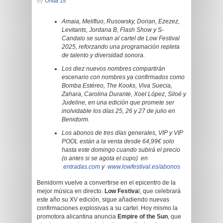
By
Onda 15
Amaia, Melifluo, Rusowsky, Dorian, Ezezez,
Levitants, Jordana B, Flash Show y S-
Candalo se suman al cartel de Low Festival
2025, reforzando una programación repleta
de talento y diversidad sonora.
Los diez nuevos nombres compartirán
escenario con nombres ya confirmados como
Bomba Estéreo, The Kooks, Viva Suecia,
Zahara, Carolina Durante, Xoel López, Siloé y
Judeline, en una edición que promete ser
inolvidable los días 25, 26 y 27 de julio en
Benidorm.
Los abonos de tres días generales, VIP y VIP
POOL están a la venta desde 64,99€ solo
hasta este domingo cuando subirá el precio
(o antes si se agota el cupo)
en
entradas.com
y
www.lowfestival.es/abonos
Benidorm vuelve a convertirse en el epicentro de la
mejor música en directo.
Low Festiva
l, que celebrará
este año su XV edición, sigue añadiendo nuevas
confirmaciones explosivas a su cartel. Hoy mismo la
promotora alicantina anuncia
Empire of the Sun
, que