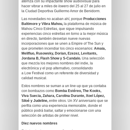
aterriza con su impactante show audiovisual para
hacer vibrar a miles de
lowers
del 25 al 27 de julio en
la Ciudad Deportiva Guillermo Amor de Benidorm.
Las novedades no acaban ahí, porque
Producciones
Baltimore y Vibra Mahou,
la plataforma de música de
Mahou Cinco Estrellas, que sigue impulsando
experiencias cinco estrellas en torno a la mejor música
en directo, también desvelan nueve nuevas
incorporaciones que se unen a Empire of The Sun y
que prometen incendiar los cinco escenarios:
Amaia,
Melifluo, Rusowsky, Dorian, Ezezez, Levitants,
Jordana B, Flash Show y S-Candalo.
Una selección
que mezcla los mejores nombres del indie, la
electrónica y el pop alternativo, consolidando
a Low Festival como un referente de diversidad y
calidad musical.
Estos nombres se suman a un line-up que ya contaba
con bombazos como
Bomba Estéreo, The Kooks,
Viva Suecia, Zahara, Carolina Durante, Xoel López,
Siloé y Judeline,
entre otros. Un XV aniversario que se
perfila como una experiencia memorable, donde el
público podrá bailar, saltar y emocionarse con una
selección de artistas de primer nivel.
Diez nuevos nombres