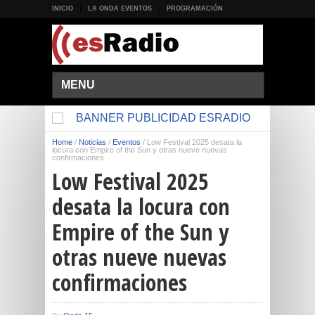
INICIO
LA ONDA EVENTOS
PROGRAMACIÓN
MENU
Home
/
Noticias
/
Eventos
/
Low Festival 2025 desata la
locura con Empire of the Sun y otras nueve nuevas
confirmaciones
Low Festival 2025
desata la locura con
Empire of the Sun y
otras nueve nuevas
confirmaciones