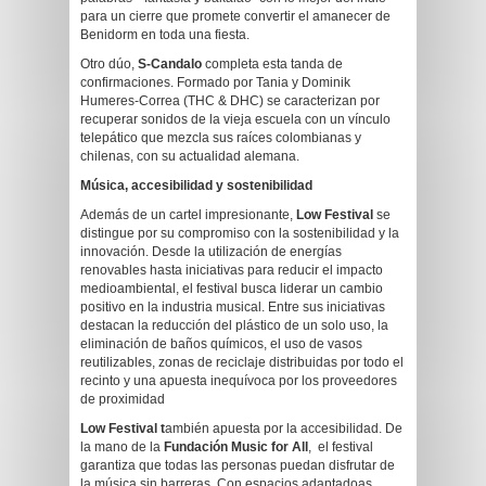
para un cierre que promete convertir el amanecer de
Benidorm en toda una fiesta.
Otro dúo,
S-Candalo
completa esta tanda de
confirmaciones. Formado por Tania y Dominik
Humeres-Correa (THC & DHC) se caracterizan por
recuperar sonidos de la vieja escuela con un vínculo
telepático que mezcla sus raíces colombianas y
chilenas, con su actualidad alemana.
Música, accesibilidad y sostenibilidad
Además de un cartel impresionante,
Low Festival
se
distingue por su compromiso con la sostenibilidad y la
innovación. Desde la utilización de energías
renovables hasta iniciativas para reducir el impacto
medioambiental, el festival busca liderar un cambio
positivo en la industria musical. Entre sus iniciativas
destacan la reducción del plástico de un solo uso, la
eliminación de baños químicos, el uso de vasos
reutilizables, zonas de reciclaje distribuidas por todo el
recinto y una apuesta inequívoca por los proveedores
de proximidad
Low Festival t
ambién apuesta por la accesibilidad. De
la mano de la
Fundación Music for All
, el festival
garantiza que todas las personas puedan disfrutar de
la música sin barreras. Con espacios adaptadoas,