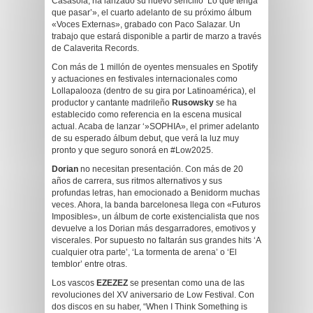
Casasola, ha lanzado su nuevo sencillo ‘Lo que tenga
que pasar’», el cuarto adelanto de su próximo álbum
«Voces Externas», grabado con Paco Salazar. Un
trabajo que estará disponible a partir de marzo a través
de Calaverita Records.
Con más de 1 millón de oyentes mensuales en Spotify
y actuaciones en festivales internacionales como
Lollapalooza (dentro de su gira por Latinoamérica), el
productor y cantante madrileño
Rusowsky
se ha
establecido como referencia en la escena musical
actual. Acaba de lanzar ‘»SOPHIA», el primer adelanto
de su esperado álbum debut, que verá la luz muy
pronto y que seguro sonorá en #Low2025.
Dorian
no necesitan presentación. Con más de 20
años de carrera, sus ritmos alternativos y sus
profundas letras, han emocionado a Benidorm muchas
veces. Ahora, la banda barcelonesa llega con «Futuros
Imposibles», un álbum de corte existencialista que nos
devuelve a los Dorian más desgarradores, emotivos y
viscerales. Por supuesto no faltarán sus grandes hits ‘A
cualquier otra parte’, ‘La tormenta de arena’ o ‘El
temblor’ entre otras.
Los vascos
EZEZEZ
se presentan como una de las
revoluciones del XV aniversario de Low Festival. Con
dos discos en su haber, “When I Think Something is