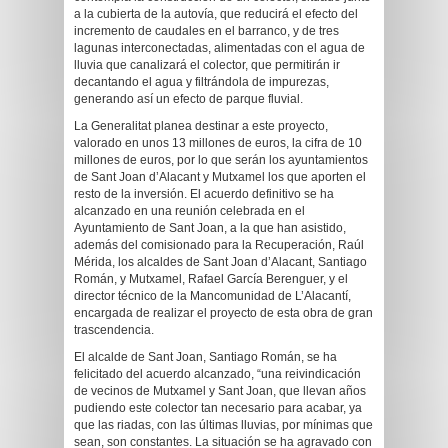
a la cubierta de la autovía, que reducirá el efecto del
incremento de caudales en el barranco, y de tres
lagunas interconectadas, alimentadas con el agua de
lluvia que canalizará el colector, que permitirán ir
decantando el agua y filtrándola de impurezas,
generando así un efecto de parque fluvial.
La Generalitat planea destinar a este proyecto,
valorado en unos 13 millones de euros, la cifra de 10
millones de euros, por lo que serán los ayuntamientos
de Sant Joan d’Alacant y Mutxamel los que aporten el
resto de la inversión. El acuerdo definitivo se ha
alcanzado en una reunión celebrada en el
Ayuntamiento de Sant Joan, a la que han asistido,
además del comisionado para la Recuperación, Raúl
Mérida, los alcaldes de Sant Joan d’Alacant, Santiago
Román, y Mutxamel, Rafael García Berenguer, y el
director técnico de la Mancomunidad de L’Alacantí,
encargada de realizar el proyecto de esta obra de gran
trascendencia.
El alcalde de Sant Joan, Santiago Román, se ha
felicitado del acuerdo alcanzado, “una reivindicación
de vecinos de Mutxamel y Sant Joan, que llevan años
pudiendo este colector tan necesario para acabar, ya
que las riadas, con las últimas lluvias, por mínimas que
sean, son constantes. La situación se ha agravado con