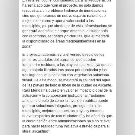
En este sentido, el comisionado para la Recuperación
ha señalado que “con el proyecto, no solo damos
respuesta a un problema histórico de inundaciones,
sino que generamos un nuevo espacio natural que
mejora el entorno y aporta valor social a los
municipios, ya que alrededor de esta infraestructura se
generará además un parque abierto a la ciudadanía
con recorridos, senderos y ciclorutas, que aumentará
la disponibilidad de áreas medioambientales en la
zona”
El proyecto, además, evita el vertido directo de los
primeros caudales del barranco, que pueden
transportar residuos, a las playas de la zona; ya que el
agua bajaría filtradas tras pasar por el colector y las
tres lagunas, que contarán con vegetación autóctona
fluvial. De este modo, se mejorará la calidad del agua
de las playas de todo el litoral de la ciudad de Alicante.
Raúl Mérida ha puesto en valor el impacto global de la
actuación y la colaboración institucional. “Estamos
ante un ejemplo de cómo la inversión pública puede
generar soluciones integrales, protegiendo a los
municipios, mejorando nuestras playas y creando
nuevos espacios de uso ciudadano”, y ha añadido que
la coordinación entre administraciones ha sido “clave”
para hacer realidad “una iniciativa estratégica para el
litoral alicantino”.