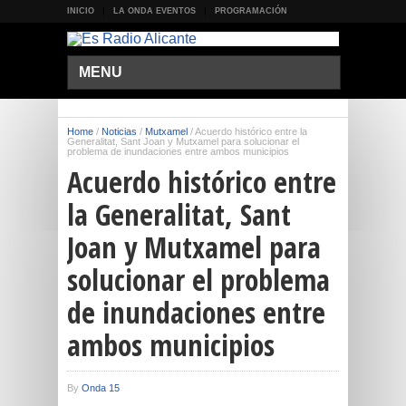
INICIO
LA ONDA EVENTOS
PROGRAMACIÓN
MENU
Home
/
Noticias
/
Mutxamel
/
Acuerdo histórico entre la
Generalitat, Sant Joan y Mutxamel para solucionar el
problema de inundaciones entre ambos municipios
Acuerdo histórico entre
la Generalitat, Sant
Joan y Mutxamel para
solucionar el problema
de inundaciones entre
ambos municipios
By
Onda 15