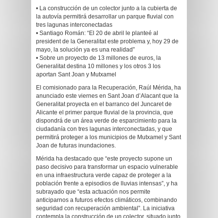
• La construcción de un colector junto a la cubierta de
la autovía permitirá desarrollar un parque fluvial con
tres lagunas interconectadas
• Santiago Román: “El 20 de abril le planteé al
president de la Generalitat este problema y, hoy 29 de
mayo, la solución ya es una realidad”
• Sobre un proyecto de 13 millones de euros, la
Generalitat destina 10 millones y los otros 3 los
aportan Sant Joan y Mutxamel
El comisionado para la Recuperación, Raúl Mérida, ha
anunciado este viernes en Sant Joan d’Alacant que la
Generalitat proyecta en el barranco del Juncaret de
Alicante el primer parque fluvial de la provincia, que
dispondrá de un área verde de esparcimiento para la
ciudadanía con tres lagunas interconectadas, y que
permitirá proteger a los municipios de Mutxamel y Sant
Joan de futuras inundaciones.
Mérida ha destacado que “este proyecto supone un
paso decisivo para transformar un espacio vulnerable
en una infraestructura verde capaz de proteger a la
población frente a episodios de lluvias intensas”, y ha
subrayado que “esta actuación nos permite
anticiparnos a futuros efectos climáticos, combinando
seguridad con recuperación ambiental”. La iniciativa
contempla la construcción de un colector, situado junto