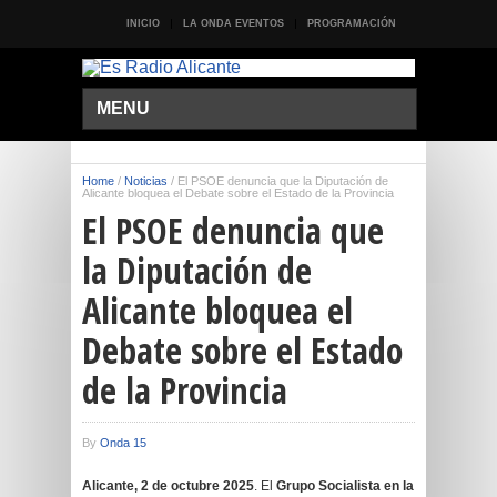
INICIO
LA ONDA EVENTOS
PROGRAMACIÓN
MENU
Home
/
Noticias
/
El PSOE denuncia que la Diputación de
Alicante bloquea el Debate sobre el Estado de la Provincia
El PSOE denuncia que
la Diputación de
Alicante bloquea el
Debate sobre el Estado
de la Provincia
By
Onda 15
Alicante, 2 de octubre 2025
. El
Grupo Socialista en la