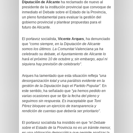
Diputación de Alicante
ha reclamado de nuevo al
presidente de la institución provincial que convoque de
inmediato el Debate sobre el Estado de la Provincia,
un pleno fundamental para evaluar la gestión del
gobierno provincial y plantear propuestas para el
futuro de Alicante.
El portavoz socialista,
Vicente Arques
, ha denunciado
que
“como siempre, en la Diputación de Alicante
somos los últimos. La Comunitat Valenciana ya ha
celebrado su debate, el Ayuntamiento de Alicante lo
hará el próximo 10 de octubre y, sin embargo, aquí ni
siquiera hay previsión de celebrarlo”
.
Arques ha lamentado que esta situación refleja
“una
desorganización total y una parálisis evidente en la
gestión de la Diputación bajo el Partido Popular”
. En
este sentido, ha señalado que
“ya hemos pedido en
varias ocasiones que se fije la fecha del pleno y
seguimos sin respuesta. Es inaceptable que Toni
Pérez bloquee un ejercicio de transparencia y
rendición de cuentas que debería ser prioritario”
.
El portavoz socialista ha insistido en que
“el Debate
sobre el Estado de la Provincia no es un trámite menor,
es una obligación democrática que permite analizar la