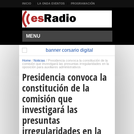
INICIO
LA ONDA EVENTOS
PROGRAMACIÓN
MENU
Home
/
Noticias
/
Presidencia convoca la constitución de la
comisión que investigará las presuntas irregularidades en la
oposición para auxiliares administrativos
Presidencia convoca la
constitución de la
comisión que
investigará las
presuntas
irregularidades en la