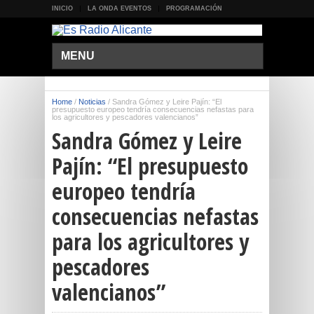
INICIO
LA ONDA EVENTOS
PROGRAMACIÓN
MENU
Home
/
Noticias
/
Sandra Gómez y Leire Pajín: “El
presupuesto europeo tendría consecuencias nefastas para
los agricultores y pescadores valencianos”
Sandra Gómez y Leire
Pajín: “El presupuesto
europeo tendría
consecuencias nefastas
para los agricultores y
pescadores
valencianos”