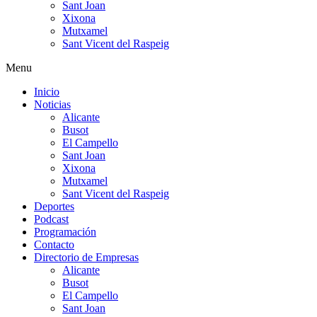
Sant Joan
Xixona
Mutxamel
Sant Vicent del Raspeig
Menu
Inicio
Noticias
Alicante
Busot
El Campello
Sant Joan
Xixona
Mutxamel
Sant Vicent del Raspeig
Deportes
Podcast
Programación
Contacto
Directorio de Empresas
Alicante
Busot
El Campello
Sant Joan