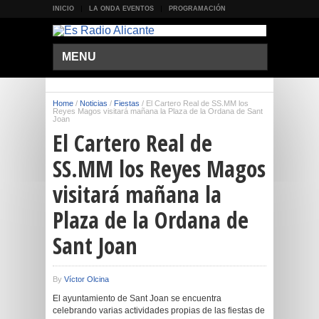
INICIO
LA ONDA EVENTOS
PROGRAMACIÓN
MENU
Home
/
Noticias
/
Fiestas
/
El Cartero Real de SS.MM los
Reyes Magos visitará mañana la Plaza de la Ordana de Sant
Joan
El Cartero Real de
SS.MM los Reyes Magos
visitará mañana la
Plaza de la Ordana de
Sant Joan
By
Víctor Olcina
El ayuntamiento de Sant Joan se encuentra
celebrando varias actividades propias de las fiestas de