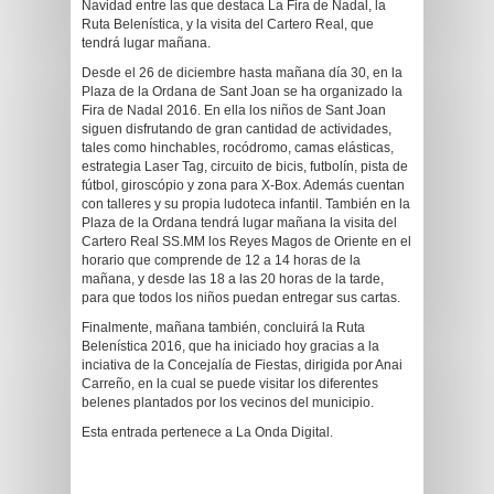
Navidad entre las que destaca La Fira de Nadal, la
Ruta Belenística, y la visita del Cartero Real, que
tendrá lugar mañana.
Desde el 26 de diciembre hasta mañana día 30, en la
Plaza de la Ordana de Sant Joan se ha organizado la
Fira de Nadal 2016. En ella los niños de Sant Joan
siguen disfrutando de gran cantidad de actividades,
tales como hinchables, rocódromo, camas elásticas,
estrategia Laser Tag, circuito de bicis, futbolín, pista de
fútbol, giroscópio y zona para X-Box. Además cuentan
con talleres y su propia ludoteca infantil. También en la
Plaza de la Ordana tendrá lugar mañana la visita del
Cartero Real SS.MM los Reyes Magos de Oriente en el
horario que comprende de 12 a 14 horas de la
mañana, y desde las 18 a las 20 horas de la tarde,
para que todos los niños puedan entregar sus cartas.
Finalmente, mañana también, concluirá la Ruta
Belenística 2016, que ha iniciado hoy gracias a la
inciativa de la Concejalía de Fiestas, dirigida por Anai
Carreño, en la cual se puede visitar los diferentes
belenes plantados por los vecinos del municipio.
Esta entrada pertenece a La Onda Digital.