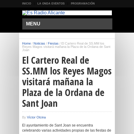
INICIO
LA ONDA EVENTOS
PROGRAMACIÓN
MENU
Home
/
Noticias
/
Fiestas
/
El Cartero Real de SS.MM los
Reyes Magos visitará mañana la Plaza de la Ordana de Sant
Joan
El Cartero Real de
SS.MM los Reyes Magos
visitará mañana la
Plaza de la Ordana de
Sant Joan
By
Víctor Olcina
El ayuntamiento de Sant Joan se encuentra
celebrando varias actividades propias de las fiestas de