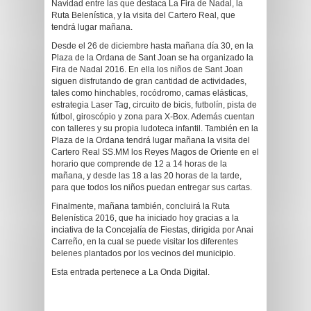
Navidad entre las que destaca La Fira de Nadal, la
Ruta Belenística, y la visita del Cartero Real, que
tendrá lugar mañana.
Desde el 26 de diciembre hasta mañana día 30, en la
Plaza de la Ordana de Sant Joan se ha organizado la
Fira de Nadal 2016. En ella los niños de Sant Joan
siguen disfrutando de gran cantidad de actividades,
tales como hinchables, rocódromo, camas elásticas,
estrategia Laser Tag, circuito de bicis, futbolín, pista de
fútbol, giroscópio y zona para X-Box. Además cuentan
con talleres y su propia ludoteca infantil. También en la
Plaza de la Ordana tendrá lugar mañana la visita del
Cartero Real SS.MM los Reyes Magos de Oriente en el
horario que comprende de 12 a 14 horas de la
mañana, y desde las 18 a las 20 horas de la tarde,
para que todos los niños puedan entregar sus cartas.
Finalmente, mañana también, concluirá la Ruta
Belenística 2016, que ha iniciado hoy gracias a la
inciativa de la Concejalía de Fiestas, dirigida por Anai
Carreño, en la cual se puede visitar los diferentes
belenes plantados por los vecinos del municipio.
Esta entrada pertenece a La Onda Digital.