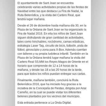
El ayuntamiento de Sant Joan se encuentra
celebrando varias actividades propias de las fiestas de
Navidad entre las que destaca La Fira de Nadal, la
Ruta Belenística, y la visita del Cartero Real, que
tendrá lugar mañana.
Desde el 26 de diciembre hasta mañana día 30, en la
Plaza de la Ordana de Sant Joan se ha organizado la
Fira de Nadal 2016. En ella los niños de Sant Joan
siguen disfrutando de gran cantidad de actividades,
tales como hinchables, rocódromo, camas elásticas,
estrategia Laser Tag, circuito de bicis, futbolín, pista de
fútbol, giroscópio y zona para X-Box. Además cuentan
con talleres y su propia ludoteca infantil. También en la
Plaza de la Ordana tendrá lugar mañana la visita del
Cartero Real SS.MM los Reyes Magos de Oriente en el
horario que comprende de 12 a 14 horas de la
mañana, y desde las 18 a las 20 horas de la tarde,
para que todos los niños puedan entregar sus cartas.
Finalmente, mañana también, concluirá la Ruta
Belenística 2016, que ha iniciado hoy gracias a la
inciativa de la Concejalía de Fiestas, dirigida por Anai
Carreño, en la cual se puede visitar los diferentes
belenes plantados por los vecinos del municipio.
Esta entrada pertenece a La Onda Digital.