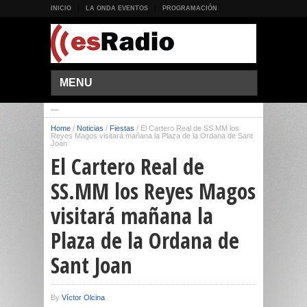
INICIO
LA ONDA EVENTOS
PROGRAMACIÓN
MENU
Home
/
Noticias
/
Fiestas
/
El Cartero Real de SS.MM los
Reyes Magos visitará mañana la Plaza de la Ordana de Sant
Joan
El Cartero Real de
SS.MM los Reyes Magos
visitará mañana la
Plaza de la Ordana de
Sant Joan
By
Víctor Olcina