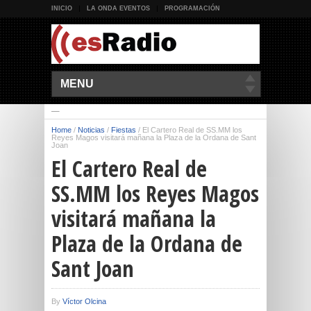
INICIO
LA ONDA EVENTOS
PROGRAMACIÓN
MENU
Home
/
Noticias
/
Fiestas
/
El Cartero Real de SS.MM los
Reyes Magos visitará mañana la Plaza de la Ordana de Sant
Joan
El Cartero Real de
SS.MM los Reyes Magos
visitará mañana la
Plaza de la Ordana de
Sant Joan
By
Víctor Olcina