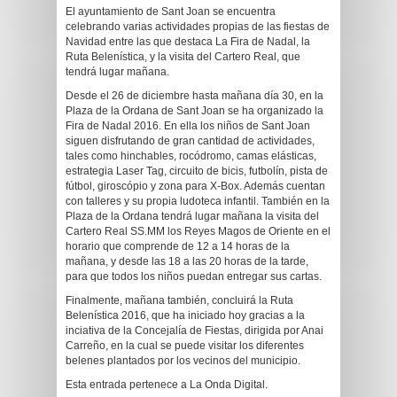
El ayuntamiento de Sant Joan se encuentra
celebrando varias actividades propias de las fiestas de
Navidad entre las que destaca La Fira de Nadal, la
Ruta Belenística, y la visita del Cartero Real, que
tendrá lugar mañana.
Desde el 26 de diciembre hasta mañana día 30, en la
Plaza de la Ordana de Sant Joan se ha organizado la
Fira de Nadal 2016. En ella los niños de Sant Joan
siguen disfrutando de gran cantidad de actividades,
tales como hinchables, rocódromo, camas elásticas,
estrategia Laser Tag, circuito de bicis, futbolín, pista de
fútbol, giroscópio y zona para X-Box. Además cuentan
con talleres y su propia ludoteca infantil. También en la
Plaza de la Ordana tendrá lugar mañana la visita del
Cartero Real SS.MM los Reyes Magos de Oriente en el
horario que comprende de 12 a 14 horas de la
mañana, y desde las 18 a las 20 horas de la tarde,
para que todos los niños puedan entregar sus cartas.
Finalmente, mañana también, concluirá la Ruta
Belenística 2016, que ha iniciado hoy gracias a la
inciativa de la Concejalía de Fiestas, dirigida por Anai
Carreño, en la cual se puede visitar los diferentes
belenes plantados por los vecinos del municipio.
Esta entrada pertenece a La Onda Digital.