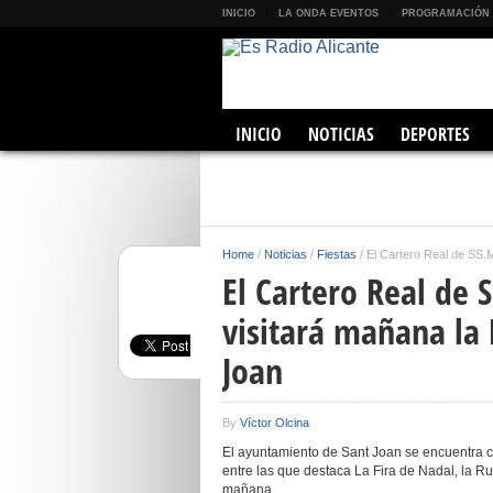
INICIO
LA ONDA EVENTOS
PROGRAMACIÓN
INICIO
NOTICIAS
DEPORTES
Home
/
Noticias
/
Fiestas
/
El Cartero Real de SS.
El Cartero Real de
visitará mañana la 
Joan
By
Víctor Olcina
El ayuntamiento de Sant Joan se encuentra ce
entre las que destaca La Fira de Nadal, la Rut
mañana.