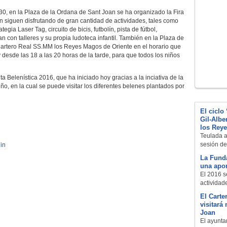
0, en la Plaza de la Ordana de Sant Joan se ha organizado la Fira
n siguen disfrutando de gran cantidad de actividades, tales como
gia Laser Tag, circuito de bicis, futbolín, pista de fútbol,
 con talleres y su propia ludoteca infantil. También en la Plaza de
 Cartero Real SS.MM los Reyes Magos de Oriente en el horario que
esde las 18 a las 20 horas de la tarde, para que todos los niños
 Belenística 2016, que ha iniciado hoy gracias a la inciativa de la
eño, en la cual se puede visitar los diferentes belenes plantados por
El ciclo
Gil-Albe
los Reye
Teulada 
sesión del
in
La Funda
una apor
El 2016 s
actividade
El Cart
visitará
Joan
El ayunta