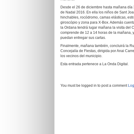
Desde el 26 de diciembre hasta mañana día 3
de Nadal 2016. En ella los niños de Sant Joa
hinchables, rocódromo, camas elásticas, estrate
giroscópio y zona para X-Box. Además cuentan
la Ordana tendrá lugar mañana la visita del
comprende de 12 a 14 horas de la mañana, y d
puedan entregar sus cartas.
Finalmente, mañana también, concluirá la Ruta
Concejalía de Fiestas, dirigida por Anai Carr
los vecinos del municipio.
Esta entrada pertenece a La Onda Digital.
You must be logged in to post a comment
Log