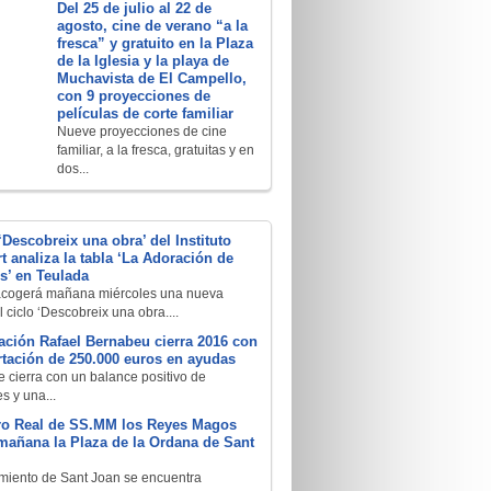
Del 25 de julio al 22 de
agosto, cine de verano “a la
fresca” y gratuito en la Plaza
de la Iglesia y la playa de
Muchavista de El Campello,
con 9 proyecciones de
películas de corte familiar
Nueve proyecciones de cine
familiar, a la fresca, gratuitas y en
dos...
 ‘Descobreix una obra’ del Instituto
rt analiza la tabla ‘La Adoración de
s’ en Teulada
acogerá mañana miércoles una nueva
 ciclo ‘Descobreix una obra....
ción Rafael Bernabeu cierra 2016 con
tación de 250.000 euros en ayudas
e cierra con un balance positivo de
s y una...
ero Real de SS.MM los Reyes Magos
 mañana la Plaza de la Ordana de Sant
miento de Sant Joan se encuentra