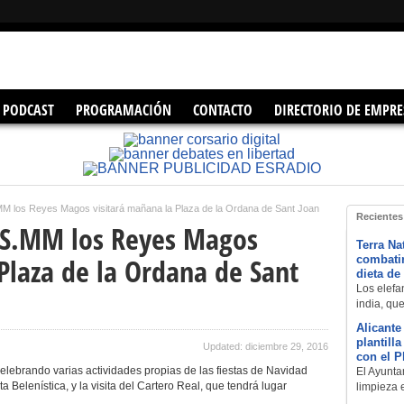
PODCAST
PROGRAMACIÓN
CONTACTO
DIRECTORIO DE EMPRE
MM los Reyes Magos visitará mañana la Plaza de la Ordana de Sant Joan
Recientes
 SS.MM los Reyes Magos
Terra Na
Plaza de la Ordana de Sant
combatir
dieta de
Los elefan
india, qu
Alicante
plantill
Updated: diciembre 29, 2016
con el 
lebrando varias actividades propias de las fiestas de Navidad
El Ayuntam
a Belenística, y la visita del Cartero Real, que tendrá lugar
limpieza 