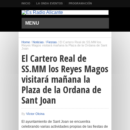
INICIO
LA ONDA EVENTOS
PROGRAMACIÓN
MENU
Home
/
Noticias
/
Fiestas
/
El Cartero Real de SS.MM los
Reyes Magos visitará mañana la Plaza de la Ordana de Sant
Joan
El Cartero Real de
SS.MM los Reyes Magos
visitará mañana la
Plaza de la Ordana de
Sant Joan
By
Víctor Olcina
El ayuntamiento de Sant Joan se encuentra
celebrando varias actividades propias de las fiestas de