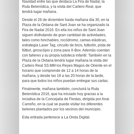
Navidad entre las que destaca La Fira de Nadal, la
Ruta Belenística, y la visita del Cartero Real, que
tendrá lugar mañana.
Desde el 26 de diciembre hasta mañana día 30, en la
Plaza de la Ordana de Sant Joan se ha organizado la
Fira de Nadal 2016. En ella los niños de Sant Joan
siguen disfrutando de gran cantidad de actividades,
tales como hinchables, rocódromo, camas elásticas,
estrategia Laser Tag, circuito de bicis, futbolín, pista de
fútbol, giroscópio y zona para X-Box. Además cuentan
con talleres y su propia ludoteca infantil. También en la
Plaza de la Ordana tendrá lugar mañana la visita del
Cartero Real SS.MM los Reyes Magos de Oriente en el
horario que comprende de 12 a 14 horas de la
mañana, y desde las 18 a las 20 horas de la tarde,
para que todos los niños puedan entregar sus cartas.
Finalmente, mañana también, concluirá la Ruta
Belenística 2016, que ha iniciado hoy gracias a la
inciativa de la Concejalía de Fiestas, dirigida por Anai
Carreño, en la cual se puede visitar los diferentes
belenes plantados por los vecinos del municipio.
Esta entrada pertenece a La Onda Digital.